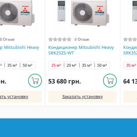
0 Отзыв
0 Отзыв
 Mitsubishi Heavy
Кондиционер Mitsubishi Heavy
Конди
SRK25ZS-WT
SRK35
²
35 м²
50 м²
25 м²
20 м²
35 м²
50 м²
35 м²
рн.
53 680 грн.
64 1
ать установку
Заказать установку