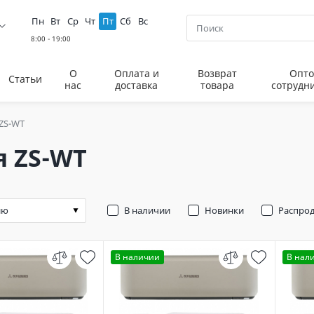
Пн
Вт
Ср
Чт
Пт
Сб
Вс
О
Оплата и
Возврат
Опто
Статьи
нас
доставка
товара
сотрудн
ZS-WT
я ZS-WT
В наличии
Новинки
Распро
В наличии
В нал