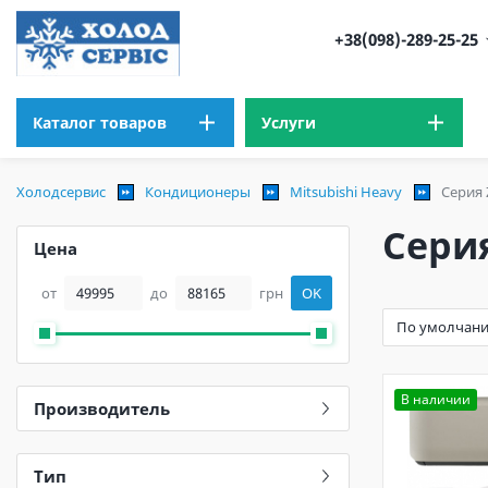
+38(098)-289-25-25
Каталог товаров
Услуги
Холодсервис
Кондиционеры
Mitsubishi Heavy
Серия 
Сери
Цена
от
до
грн
OK
В наличии
Производитель
Тип