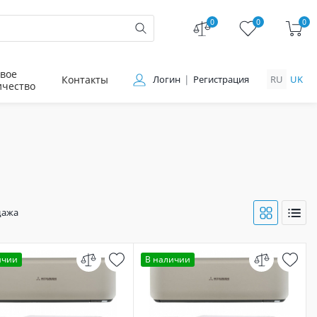
0
0
0
вое
Контакты
Логин
Регистрация
RU
UK
ичество
дажа
ичии
В наличии