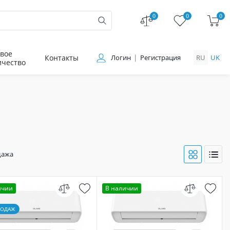
0
0
0
вое
Контакты
Логин
Регистрация
RU
UK
ичество
дажа
ичии
В наличии
РОДАЖ