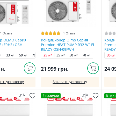
1 Отзыв
1 Отзыв
р OLMO Серия
Кондиционер Olmo Серия
Конди
 (FRH3) OSH-
Premion HEAT PUMP R32 WI-FI
Premi
READY OSH-09FWH
READY
²
33 м²
59 м²
70 м²
25 м²
35 м²
50 м²
70 м²
35 м²
рн.
21 999 грн.
24 0
ать установку
Заказать установку
В наличии
В нал