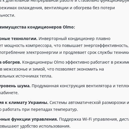
 к длительной непрерывной работе и стабильно функциониру
режимах охлаждения, вентиляции и обогрева без потери
ьности.
еимущества кондиционеров Olmo:
рные технологии.
Инверторный кондиционер плавно
ет мощность компрессора, что повышает энергоэффективность,
потребление электроэнергии и продлевает срок службы техники
а обогрев.
Кондиционеры Olmo эффективно работают в режим
 в межсезонье и зимой, что позволяет экономить на
ельных источниках тепла.
уровень шума.
Продуманная конструкция вентилятора и тепло
кабинете.
ия к климату Украины.
Системы автоматической разморозки и
о работать при перепадах температур.
нные функции управления.
Поддержка Wi-Fi управления, дис
повышают удобство использования.