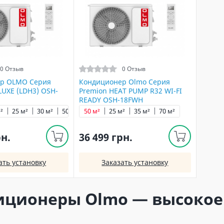
0 Отзыв
0 Отзыв
р OLMO Серия
Кондиционер Olmo Серия
UXE (LDH3) OSH-
Premion HEAT PUMP R32 WI-FI
READY OSH-18FWH
²
25 м²
30 м²
50 м²
50 м²
25 м²
35 м²
70 м²
рн.
36 499 грн.
ать установку
Заказать установку
ционеры Olmo — высокое 