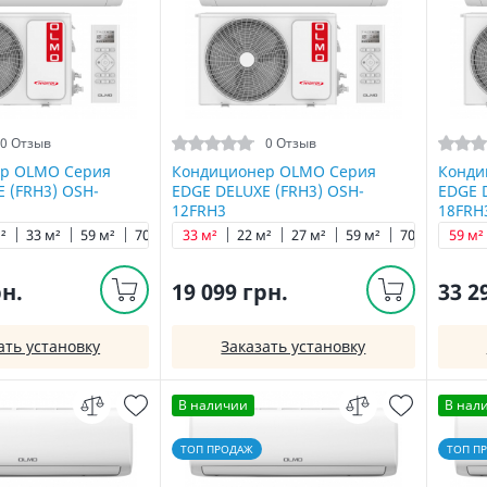
0 Отзыв
0 Отзыв
р OLMO Серия
Кондиционер OLMO Серия
Конди
 (FRH3) OSH-
EDGE DELUXE (FRH3) OSH-
EDGE 
12FRH3
18FRH
²
33 м²
59 м²
70 м²
33 м²
22 м²
27 м²
59 м²
70 м²
59 м²
рн.
19 099 грн.
33 2
ать установку
Заказать установку
В наличии
В нал
ТОП ПРОДАЖ
ТОП П