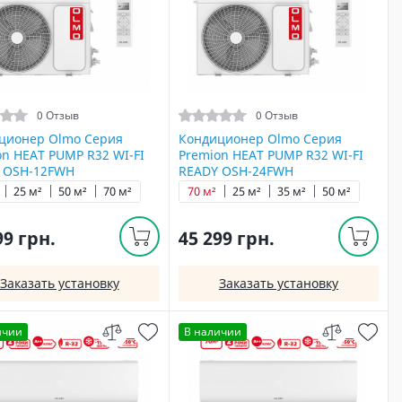
0 Отзыв
0 Отзыв
ционер Olmo Серия
Кондиционер Olmo Серия
on HEAT PUMP R32 WI-FI
Premion HEAT PUMP R32 WI-FI
 OSH-12FWH
READY OSH-24FWH
25 м²
50 м²
70 м²
70 м²
25 м²
35 м²
50 м²
99 грн.
45 299 грн.
Заказать установку
Заказать установку
ичии
В наличии