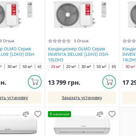
0 Отзыв
0 Отзыв
р OLMO Серия
Кондиционер OLMO Серия
Конди
UXE (LDH3) OSH-
INVENTA DELUXE (LDH3) OSH-
INVEN
10LDH3
14LDH
²
30 м²
50 м²
65 м²
25 м²
20 м²
30 м²
50 м²
65 м²
30 м²
рн.
13 799 грн.
17 2
ать установку
Заказать установку
В наличии