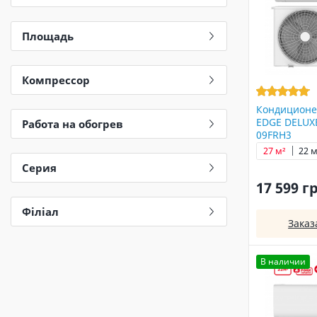
Площадь
Компрессор
Кондиционе
EDGE DELUXE
Работа на обогрев
09FRH3
27 м²
22 м
Серия
17 599 г
Філіал
Заказ
В наличии