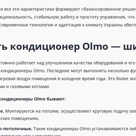
ти все эти характеристики формируют сбалансированное реше
кциональность, стабильную работу и простоту управления, что
 современные технологии и адаптация к климату Украины обес
ть кондиционер Olmo — ш
тоянно работает над улучшением качества оборудования и ег
кондиционеры Olmo. Последние могут выполнять несколько фун
нагревая воздух помещения в холодное время года. Это более 
ми и газовыми котлами.
 кондиционеры Olmo бывают:
е.
Монтируются на потолке, осуществляют круговую подачу охл
ских помещениях.
о-потолочные.
Такие кондиционеры Olmo устанавливаются либо
в вертикальном направлении.