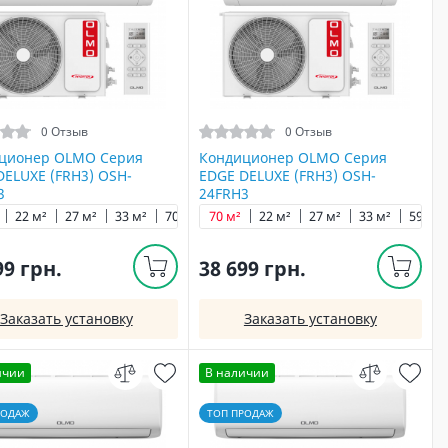
0 Отзыв
0 Отзыв
ционер OLMO Серия
Кондиционер OLMO Серия
DELUXE (FRH3) OSH-
EDGE DELUXE (FRH3) OSH-
3
24FRH3
22 м²
27 м²
33 м²
70 м²
70 м²
22 м²
27 м²
33 м²
59 м²
99 грн.
38 699 грн.
Заказать установку
Заказать установку
ичии
В наличии
РОДАЖ
ТОП ПРОДАЖ