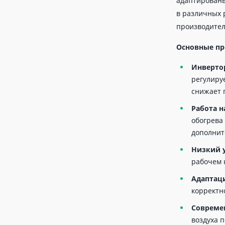
адаптированы
в различных 
производител
Основные пр
Инверто
регулиру
снижает 
Работа н
обогрева
дополнит
Низкий 
рабочем 
Адаптац
корректн
Совреме
воздуха 