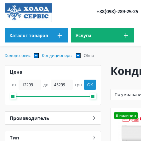
+38(098)-289-25-25
Каталог товаров
Услуги
Холодсервис
Кондиционеры
Olmo
Конд
Цена
от
до
грн
OK
В наличии
Производитель
Тип