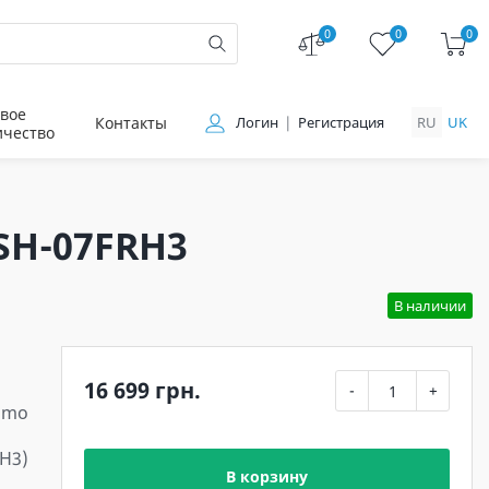
0
0
0
вое
Контакты
Логин
Регистрация
RU
UK
ичество
SH-07FRH3
В наличии
16 699 грн.
-
+
lmo
H3)
В корзину