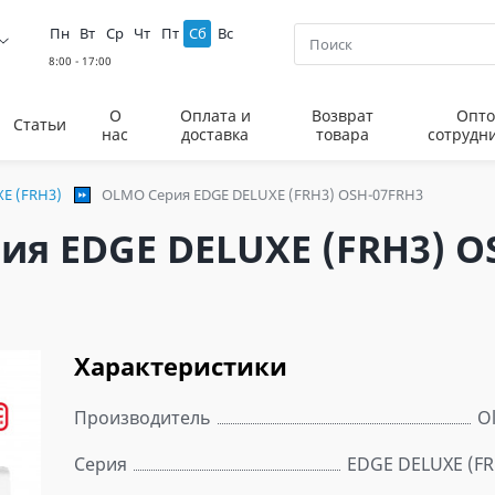
Пн
Вт
Ср
Чт
Пт
Сб
Вс
О
Оплата и
Возврат
Опто
Статьи
нас
доставка
товара
сотрудн
E (FRH3)
OLMO Серия EDGE DELUXE (FRH3) OSH-07FRH3
я EDGE DELUXE (FRH3) O
Характеристики
Производитель
O
Серия
EDGE DELUXE (FR