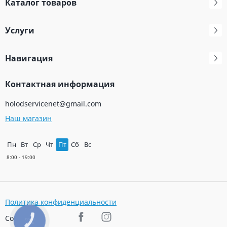
Каталог товаров
Услуги
Навигация
Контактная информация
holodservicenet@gmail.com
Наш магазин
Пн
Вт
Ср
Чт
Пт
Сб
Вс
Политика конфиденциальности
Соц. сети
КНОПКА
ЗВ'ЯЗКУ