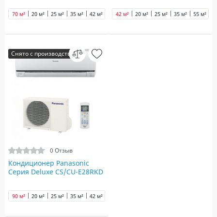
70 м²
20 м²
25 м²
35 м²
42 м²
55 м²
42 м²
90 м²
20 м²
25 м²
35 м²
55 м²
7
Снято с производства
0 Отзыв
Кондиционер Panasonic
Серия Deluxe CS/CU-E28RKD
90 м²
20 м²
25 м²
35 м²
42 м²
55 м²
70 м²