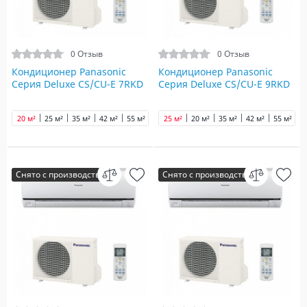
0 Отзыв
0 Отзыв
Кондиционер Panasonic
Кондиционер Panasonic
Серия Deluxe CS/CU-E 7RKD
Серия Deluxe CS/CU-E 9RKD
20 м²
25 м²
35 м²
42 м²
55 м²
70 м²
25 м²
90 м²
20 м²
35 м²
42 м²
55 м²
7
Снято с производства
Снято с производства