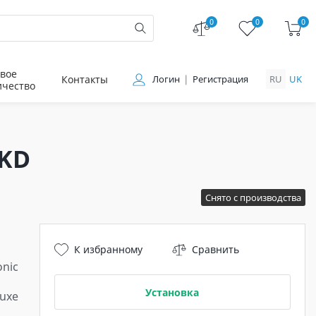
0
0
0
вое
Контакты
Логин
Регистрация
RU
UK
ичество
RKD
Снято с производства
К избранному
Сравнить
nic
Установка
uxe