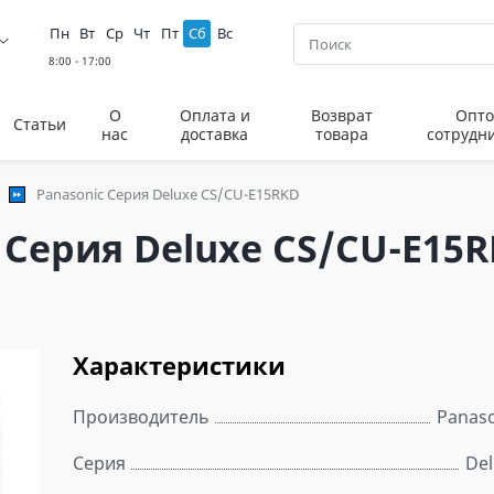
Пн
Вт
Ср
Чт
Пт
Сб
Вс
О
Оплата и
Возврат
Опто
Статьи
нас
доставка
товара
сотрудн
Panasonic Серия Deluxe CS/CU-E15RKD
Серия Deluxe CS/CU-E15
Характеристики
Производитель
Panaso
Серия
Del