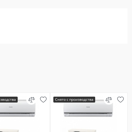
изводства
Снято с производства