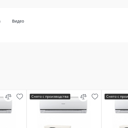
а
Видео
Снято с производства
Снято с про