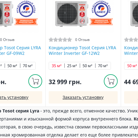
0 Отзыв
0 Отзыв
р Tosot Серия LYRA
Кондиционер Tosot Серия LYRA
Конди
rter GF-09W2
Winter Inverter GF-12W2
Winter
²
50 м²
70 м²
35 м²
25 м²
50 м²
70 м²
50 м²
рн.
32 999 грн.
44 6
ать установку
Заказать установку
Tosot серия Lyra
- это, прежде всего, отменное качество. Ун
ртаниями и изысканной формой корпуса внутреннего блока.
К
 которая, в свою очередь, известна своими первоклассными из
тонкая хромированная отделка делает его еще более привлека