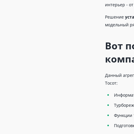
интерьер - от
Решение
уст
модельный ря
Вот п
компа
Данный агрег
Тосот:
Информат
Турбореж
Функции “
Подготовк