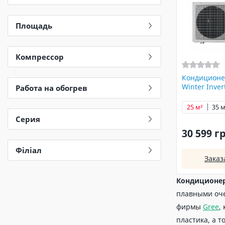
Площадь
Компрессор
Кондиционе
Winter Inve
Работа на обогрев
25 м²
35 м
Серия
30 599 г
Філіал
Заказ
Кондиционер 
плавными оче
фирмы
Gree
,
пластика, а 