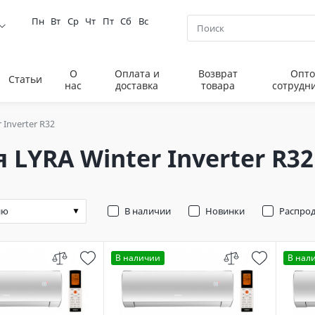
Пн
Вт
Ср
Чт
Пт
Сб
Вс
О
Оплата и
Возврат
Опто
Статьи
нас
доставка
товара
сотрудн
 Inverter R32
 LYRA Winter Inverter R32
В наличии
Новинки
Распро
В наличии
В нал