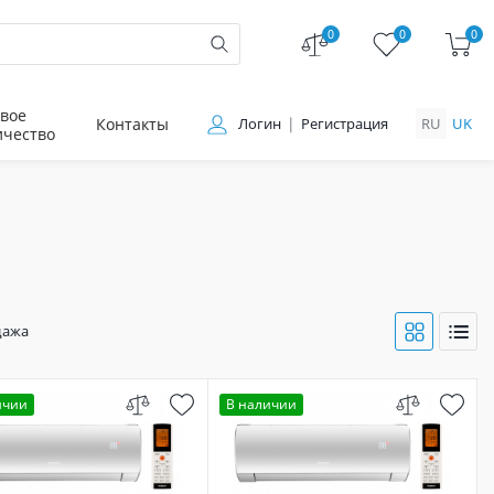
0
0
0
вое
Контакты
Логин
Регистрация
RU
UK
ичество
дажа
ичии
В наличии