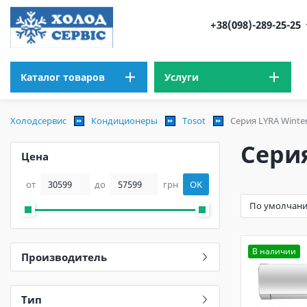
+38(098)-289-25-25
Каталог товаров
Услуги
Холодсервис
Кондиционеры
Tosot
Серия LYRA Winter
Серия
Цена
от
до
грн
OK
В наличии
Производитель
Тип