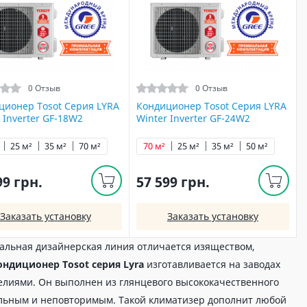
0 Отзыв
0 Отзыв
ционер Tosot Серия LYRA
Кондиционер Tosot Серия LYRA
 Inverter GF-18W2
Winter Inverter GF-24W2
25 м²
35 м²
70 м²
70 м²
25 м²
35 м²
50 м²
99 грн.
57 599 грн.
Заказать установку
Заказать установку
икальная дизайнерская линия отличается изяществом,
ондиционер Tosot серия Lyra
изготавливается на заводах
делиями. Он выполнен из глянцевого высококачественного
тельным и неповторимым. Такой климатизер дополнит любой