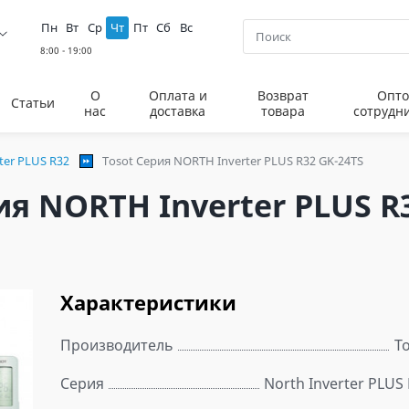
Пн
Вт
Ср
Чт
Пт
Сб
Вс
О
Оплата и
Возврат
Опто
Статьи
нас
доставка
товара
сотрудн
ter PLUS R32
Tosot Серия NORTH Inverter PLUS R32 GK-24TS
я NORTH Inverter PLUS R
Характеристики
Производитель
T
Серия
North Inverter PLUS