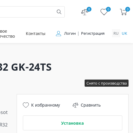
0
0
0
вое
Контакты
Логин
Регистрация
RU
UK
ичество
32 GK-24TS
Снято с производства
К избранному
Сравнить
osot
Установка
 R32