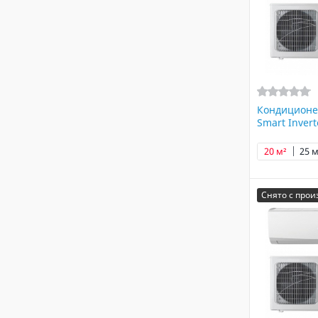
Кондиционе
Smart Inver
20 м²
25 м
Снято с прои