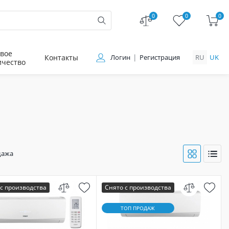
0
0
0
вое
Контакты
Логин
Регистрация
RU
UK
ичество
дажа
с производства
Снято с производства
ТОП ПРОДАЖ