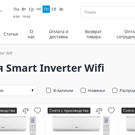
Пн
Вт
Ср
Чт
Пт
Сб
Вс
О
Оплата и
Возврат
Опто
Статьи
нас
доставка
товара
сотрудн
er Wifi
 Smart Inverter Wifi
В наличии
Новинки
Распро
зводства
Снято с производства
Снято 