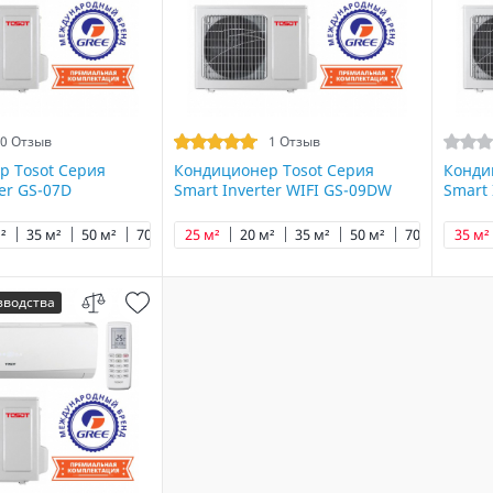
0 Отзыв
1 Отзыв
р Tosot Серия
Кондиционер Tosot Серия
Конди
ter GS-07D
Smart Inverter WIFI GS-09DW
Smart 
²
35 м²
50 м²
70 м²
25 м²
20 м²
35 м²
50 м²
70 м²
35 м²
зводства