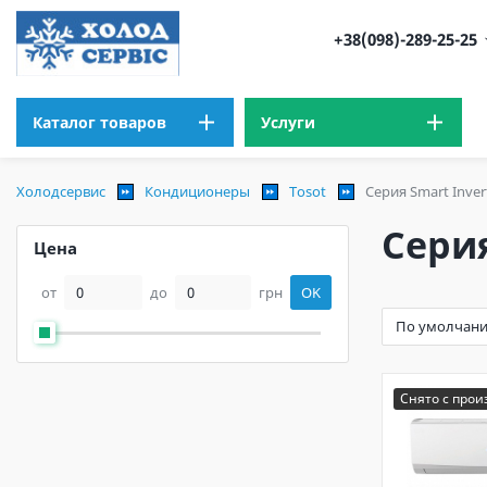
+38(098)-289-25-25
Каталог товаров
Услуги
Холодсервис
Кондиционеры
Tosot
Серия Smart Invert
Серия
Цена
от
до
грн
OK
Снято с прои