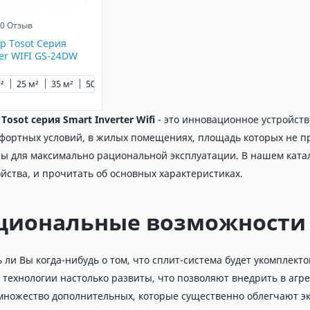
0 Отзыв
р Tosot Серия
ter WIFI GS-24DW
²
25 м²
35 м²
50 м²
р
Tosot серия Smart Inverter Wifi
- это инновационное устройств
фортных условий, в жилых помещениях, площадь которых не пр
ы для максимально рациональной эксплуатации. В нашем ката
ойства, и прочитать об основных характеристиках.
циональные возможности
ли Вы когда-нибудь о том, что сплит-система будет укомплекто
технологии настолько развиты, что позволяют внедрить в агре
множество дополнительных, которые существенно облегчают экс