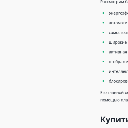
Рассмотрим б
энергоэф
автомати
самостоя
широкие 
активная
отображе
интеллек
блокиров
Его главной о
помощью пла
Купить