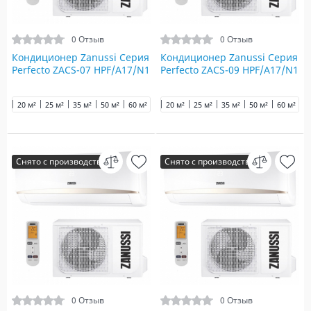
0 Отзыв
0 Отзыв
Кондиционер Zanussi Серия
Кондиционер Zanussi Серия
Perfecto ZACS-07 HPF/A17/N1
Perfecto ZACS-09 HPF/A17/N1
20 м²
25 м²
35 м²
50 м²
60 м²
65 м²
20 м²
70 м²
25 м²
90 м²
35 м²
50 м²
60 м²
6
Снято с производства
Снято с производства
0 Отзыв
0 Отзыв