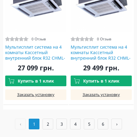
0 Отзыв
0 Отзыв
Мультисплит система на 4
Мультисплит система на 4
комнаты Кассетный
комнаты Кассетный
внутренний блок R32 CHML-
внутренний блок R32 CHML-
IC12RK2 Indoor unit+TF05
IC18RK2 Indoor unit+TF05
27 099 грн.
29 499 грн.
Купить в 1 клик
Купить в 1 клик
Заказать установку
Заказать установку
‹
1
2
3
4
5
6
›