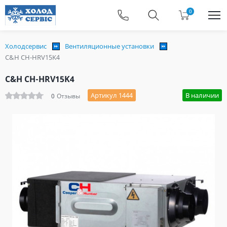
0
Холодсервис
Вентиляционные установки
C&H CH-HRV15K4
C&H CH-HRV15K4
Артикул 1444
В наличии
0
Отзывы