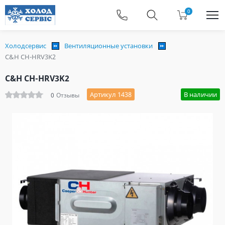
0
Холодсервис
Вентиляционные установки
C&H CH-HRV3K2
C&H CH-HRV3K2
Артикул 1438
В наличии
0
Отзывы