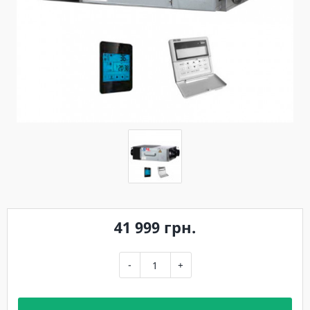
41 999 грн.
-
+