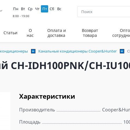
Пн
Вт
Ср
Чт
Пт
Сб
Вс
О
Оплата и
Возврат
Опто
Статьи
нас
доставка
товара
сотрудн
 кондиционеры
Канальные кондиционеры Cooper&Hunter
C
й CH-IDH100PNK/CH-IU1
Характеристики
Производитель
Cooper&Hun
Площадь
10