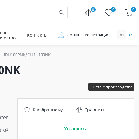
0
0
0
вое
Контакты
Логин
Регистрация
RU
UK
ичество
H-IDH100PNK/CH-IU100NK
00NK
Снято с производства
К избранному
Сравнить
ter
Установка
0 м²