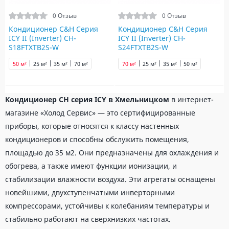
0 Отзыв
0 Отзыв
Кондиционер C&H Серия
Кондиционер C&H Серия
ICY ІІ (Inverter) CH-
ICY ІІ (Inverter) CH-
S18FTXTB2S-W
S24FTXTB2S-W
50 м²
25 м²
35 м²
70 м²
70 м²
25 м²
35 м²
50 м²
Кондиционер CH‎ серия ICY в Хмельницком
в интернет-
магазине «Холод Сервис» — это сертифицированные
приборы, которые относятся к классу настенных
кондиционеров и способны обслужить помещения,
площадью до 35 м2. Они предназначены для охлаждения и
обогрева, а также имеют функции ионизации, и
стабилизации влажности воздуха. Эти агрегаты оснащены
новейшими, двухступенчатыми инверторными
компрессорами, устойчивы к колебаниям температуры и
стабильно работают на сверхнизких частотах.