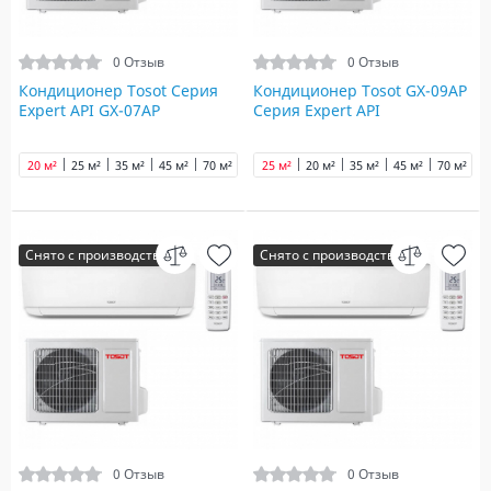
0 Отзыв
0 Отзыв
Кондиционер Tosot Серия
Кондиционер Tosot GX-09AP
Expert API GX-07AP
Серия Expert API
20 м²
25 м²
35 м²
45 м²
70 м²
90 м²
25 м²
20 м²
35 м²
45 м²
70 м²
9
Снято с производства
Снято с производства
0 Отзыв
0 Отзыв