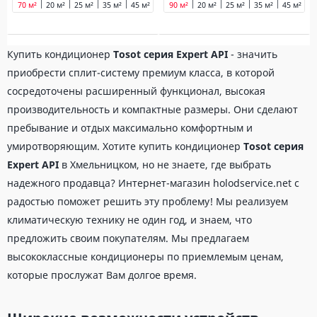
70 м²
20 м²
25 м²
35 м²
45 м²
90 м²
90 м²
20 м²
25 м²
35 м²
45 м²
7
Купить кондиционер
Tosot серия Expert API
- значить
приобрести сплит-систему премиум класса, в которой
сосредоточены расширенный функционал, высокая
производительность и компактные размеры. Они сделают
пребывание и отдых максимально комфортным и
умиротворяющим. Хотите купить кондиционер
Tosot серия
Expert API
в Хмельницком, но не знаете, где выбрать
надежного продавца? Интернет-магазин holodservice.net с
радостью поможет решить эту проблему! Мы реализуем
климатическую технику не один год, и знаем, что
предложить своим покупателям. Мы предлагаем
высококлассные кондиционеры по приемлемым ценам,
которые прослужат Вам долгое время.