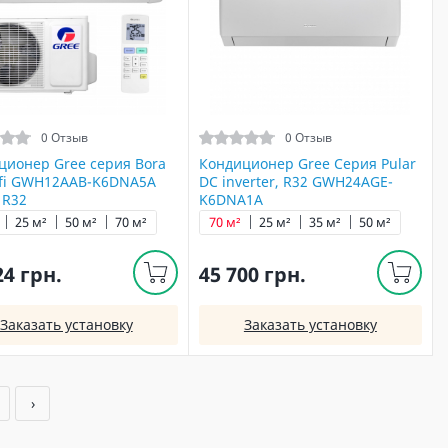
0 Отзыв
0 Отзыв
ционер Gree серия Bora
Кондиционер Gree Серия Pular
-fi GWH12AAB-K6DNA5A
DC inverter, R32 GWH24AGE-
) R32
K6DNA1A
25 м²
50 м²
70 м²
70 м²
25 м²
35 м²
50 м²
24 грн.
45 700 грн.
Заказать установку
Заказать установку
1
›