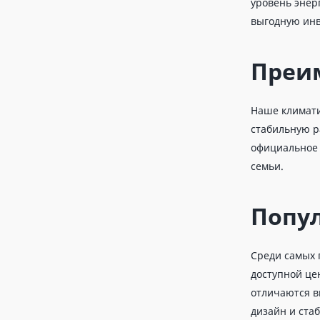
уровень энер
выгодную ин
Преи
Наше климати
стабильную р
официальное 
семьи.
Попу
Среди самых 
доступной це
отличаются 
дизайн и ста