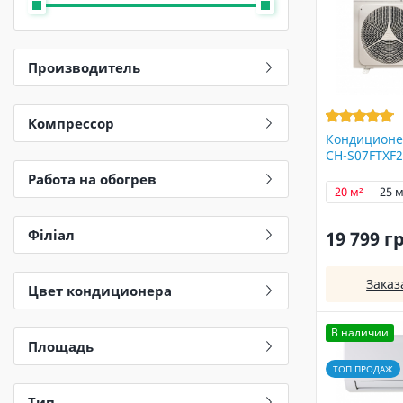
Производитель
Компрессор
Кондиционе
CH-S07FTXF2
Работа на обогрев
20 м²
25 м
Філіал
19 799 г
Заказ
Цвет кондиционера
В наличии
Площадь
ТОП ПРОДАЖ
Тип