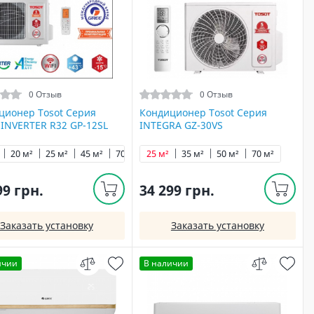
0 Отзыв
0 Отзыв
ционер Tosot Серия
Кондиционер Tosot Серия
 INVERTER R32 GP-12SL
INTEGRA GZ-30VS
20 м²
25 м²
45 м²
70 м²
25 м²
35 м²
50 м²
70 м²
99 грн.
34 299 грн.
Заказать установку
Заказать установку
ичии
В наличии