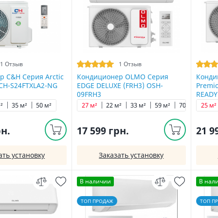
1 Отзыв
1 Отзыв
 C&H Серия Arctic
Кондиционер OLMO Серия
Конди
 CH-S24FTXLA2-NG
EDGE DELUXE (FRH3) OSH-
Premi
09FRH3
READY
²
35 м²
50 м²
27 м²
22 м²
33 м²
59 м²
70 м²
25 м²
рн.
17 599 грн.
21 9
ать установку
Заказать установку
В наличии
В нал
ТОП ПРОДАЖ
ТОП П