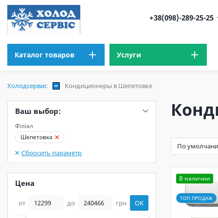
+38(098)-289-25-25
Каталог товаров
Услуги
Холодсервис
Кондиционеры в Шепетовке
Конд
Ваш выбор:
Філіал
Шепетовка
Сбросить параметр
В наличии
Цена
ТОП ПРОДАЖ
от
до
грн
OK