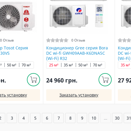
0 Отзыв
0 Отзыв
р Tosot Серия
Кондиционер Gree серия Bora
Конди
-30VS
DC wi-fi GWH09AAB-K6DNA5С
DC wi
(Wi-Fi) R32
(Wi-Fi
²
50 м²
70 м²
25 м²
35 м²
50 м²
70 м²
35 м²
рн.
24 960 грн.
27 9
ать установку
Заказать установку
2
3
4
5
6
7
8
9
10
...
30
3