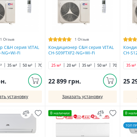
1 Отзыв
1 Отзыв
р C&H cерия VITAL
Кондиционер C&H cерия VITAL
Конди
-NG+Wi-Fi
CH-S09FTXF2-NG+Wi-Fi
CH-S1
²
35 м²
50 м²
70 м²
25 м²
20 м²
35 м²
50 м²
70 м²
35 м²
рн.
22 899 грн.
25 2
ать установку
Заказать установку
В наличии
В нал
ТОП П