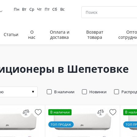
Пн
Вт
Ср
Чт
Пт
Сб
Вс
О
Оплата и
Возврат
Опто
Статьи
нас
доставка
товара
сотрудн
иционеры в Шепетовке
В наличии
Новинки
Распро
В наличии
В нал
ТОП ПРОДАЖ
ТОП П