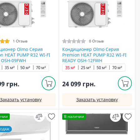
1 Отзыв
0 Отзыв
ционер Olmo Серия
Кондиционер Olmo Серия
on HEAT PUMP R32 WI-FI
Premion HEAT PUMP R32 WI-FI
 OSH-09FWH
READY OSH-12FWH
35 м²
50 м²
70 м²
35 м²
25 м²
50 м²
70 м²
99 грн.
24 099 грн.
Заказать установку
Заказать установку
ичии
В наличии
РОДАЖ