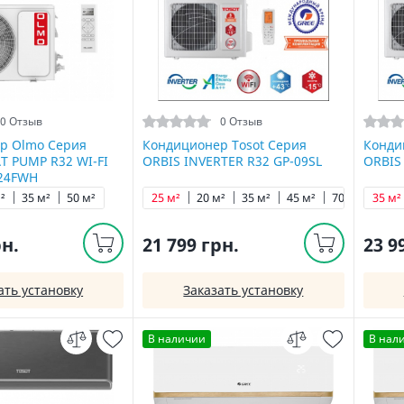
0 Отзыв
0 Отзыв
р Olmo Серия
Кондиционер Tosot Серия
Конди
T PUMP R32 WI-FI
ORBIS INVERTER R32 GP-09SL
ORBIS
24FWH
²
35 м²
50 м²
25 м²
20 м²
35 м²
45 м²
70 м²
35 м²
рн.
21 799 грн.
23 9
ать установку
Заказать установку
В наличии
В нал