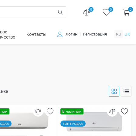
0
0
0
вое
Контакты
Логин
Регистрация
RU
UK
ичество
дажа
ичии
В наличии
РОДАЖ
ТОП ПРОДАЖ