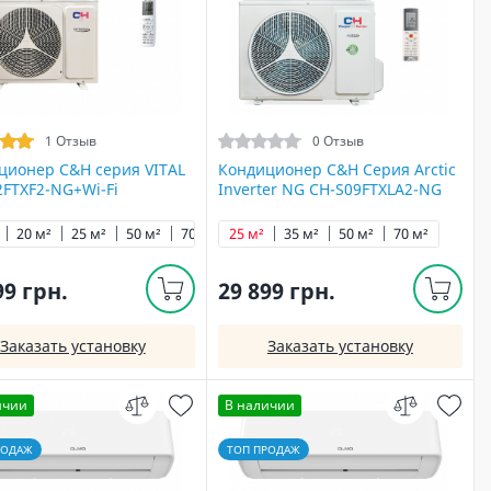
1 Отзыв
0 Отзыв
ционер C&H cерия VITAL
Кондиционер C&H Серия Arctic
2FTXF2-NG+Wi-Fi
Inverter NG CH-S09FTXLA2-NG
20 м²
25 м²
50 м²
70 м²
25 м²
35 м²
50 м²
70 м²
99 грн.
29 899 грн.
Заказать установку
Заказать установку
ичии
В наличии
РОДАЖ
ТОП ПРОДАЖ