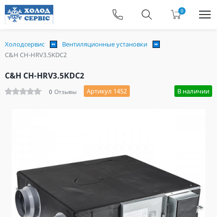
0
Холодсервис
Вентиляционные установки
C&H CH-HRV3.5KDC2
C&H CH-HRV3.5KDC2
Артикул 1452
В наличии
0
Отзывы