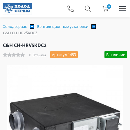
0
Холодсервис
Вентиляционные установки
C&H CH-HRV5KDC2
C&H CH-HRV5KDC2
Артикул 1453
В наличии
0
Отзывы