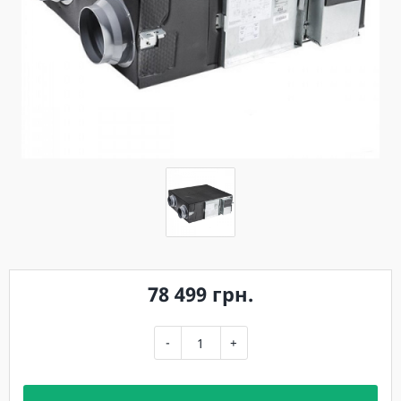
78 499 грн.
-
+