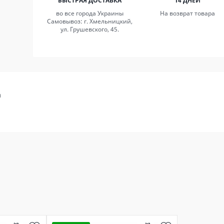
БЫСТРАЯ ДОСТАВКА
14 ДНЕЙ
во все города Украины
На возврат товара
Самовывоз: г. Хмельницкий,
ул. Грушевского, 45.
а