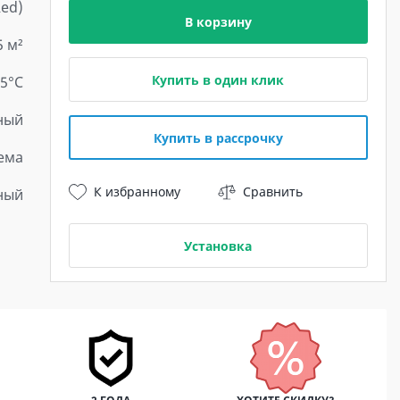
Red)
В корзину
5 м²
Купить в один клик
15°С
ный
Купить в рассрочку
ема
К избранному
Сравнить
ный
Установка