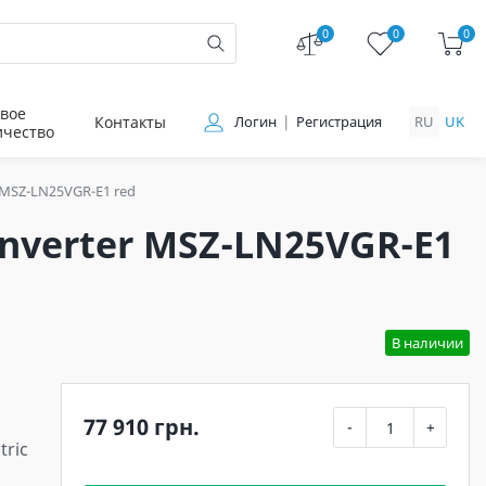
0
0
0
вое
Контакты
Логин
Регистрация
RU
UK
ичество
r MSZ-LN25VGR-E1 red
Inverter MSZ-LN25VGR-E1
В наличии
77 910 грн.
-
+
tric