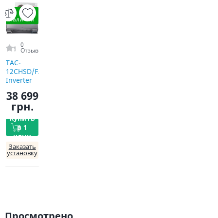
В
наличии
0
Отзыв
TAC-
12CHSD/FAI
Inverter
R32 WI-FI
38 699
грн.
Купить
в 1
клик
Заказать
установку
Просмотрено