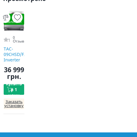
В
наличии
0
Отзыв
TAC-
09CHSD/FAI
Inverter
R32 WI-FI
36 999
грн.
Купить
в 1
клик
Заказать
установку