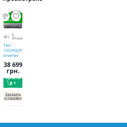
В
наличии
0
Отзыв
TAC-
12CHSD/FAI
Inverter
R32 WI-FI
38 699
грн.
Купить
в 1
клик
Заказать
установку