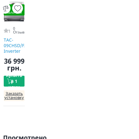
В
наличии
0
Отзыв
TAC-
09CHSD/FAI
Inverter
R32 WI-FI
36 999
грн.
Купить
в 1
клик
Заказать
установку
Просмотрено