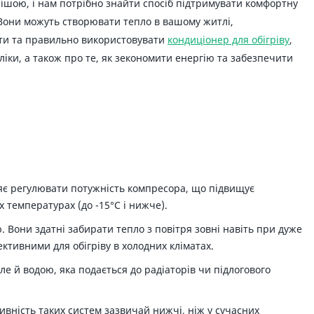
днішою, і нам потрібно знайти спосіб підтримувати комфортну
 Вони можуть створювати тепло в вашому житлі,
рати та правильно використовувати
кондиціонер для обігріву
,
ліки, а також про те, як зекономити енергію та забезпечити
оляє регулювати потужність компресора, що підвищує
 температурах (до -15°C і нижче).
. Вони здатні забирати тепло з повітря зовні навіть при дуже
ктивними для обігріву в холодних кліматах.
е й водою, яка подається до радіаторів чи підлогового
ивність таких систем зазвичай нижчі, ніж у сучасних