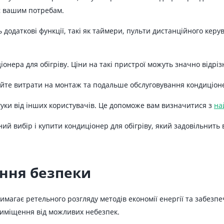
ає вашим потребам.
ь додаткові функції, такі як таймери, пульти дистанційного ке
онера для обігріву. Ціни на такі пристрої можуть значно відріз
уйте витрати на монтаж та подальше обслуговування кондиціон
ідгуки від інших користувачів. Це допоможе вам визначитися з
на
ний вибір і купити кондиціонер для обігріву, який задовільни
ання безпеки
имагає ретельного розгляду методів економії енергії та забез
риміщення від можливих небезпек.