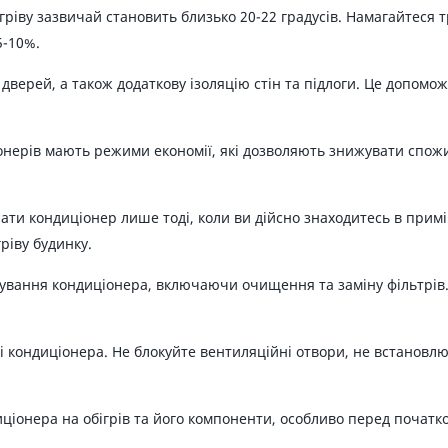
ріву зазвичай становить близько 20-22 градусів. Намагайтеся т
5-10%.
 дверей, а також додаткову ізоляцію стін та підлоги. Це допом
онерів мають режими економії, які дозволяють знижувати спож
ати кондиціонер лише тоді, коли ви дійсно знаходитесь в при
ріву будинку.
овування кондиціонера, включаючи очищення та заміну фільтрі
 кондиціонера. Не блокуйте вентиляційні отвори, не встановлю
ціонера на обігрів та його компоненти, особливо перед початк