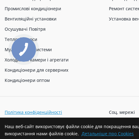
Промислові кондиціонери
Ремонт систе
Вентиляційні установки
Установка ве
Осушувачі Повітря
Теплові насоси
Мульти спліт системи
Холодильні камери і агрегати
Кондиціонери для серверних
Кондиціонери оптом
Політика конфіденційності
Соц. мережі
Наш веб-сайт використовує файли cookie для покращення ва
використання нами файлів cookie.
Детальніше про Cookies