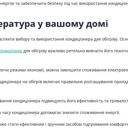
ергію та забезпечити безпеку під час використання кондиціоне
ратура у вашому домі
 аспекти вибору та використання кондиціонера для обігріву. Ос
кондиціонер
для обігріву важливо ретельно вивчити його техніч
вуючи режими економії, можна зменшити споживання електроене
ндиціонера на обігрів включає правильне розташування прилад
ування кондиціонера підвищують його ефективність та триваліс
 часу кондиціонера допомагає знизити споживання енергії.
оже стати ефективним і зручним засобом підтримання комфортн