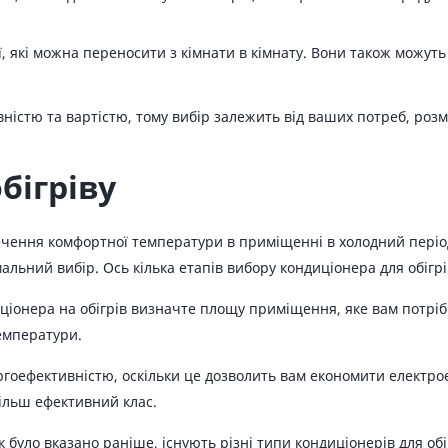
, які можна переносити з кімнати в кімнату. Вони також можуть з
вністю та вартістю, тому вибір залежить від ваших потреб, роз
бігріву
ечення комфортної температури в приміщенні в холодний період
льний вибір. Ось кілька етапів вибору кондиціонера для обігрі
іонера на обігрів визначте площу приміщення, яке вам потріб
емператури.
ргоефективністю, оскільки це дозволить вам економити електро
більш ефективний клас.
Як було вказано раніше, існують різні типи кондиціонерів для об