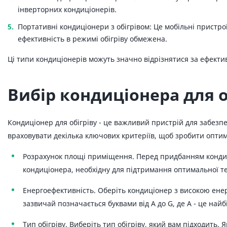
інверторних кондиціонерів.
Портативні кондиціонери з обігрівом: Це мобільні пристрої
ефективність в режимі обігріву обмежена.
Ці типи кондиціонерів можуть значно відрізнятися за ефекти
Вибір кондиціонера для о
Кондиціонер для обігріву - це важливий пристрій для забезп
враховувати декілька ключових критеріїв, щоб зробити оптима
Розрахунок площі приміщення. Перед придбанням кондиц
кондиціонера, необхідну для підтримання оптимальної т
Енергоефективність. Оберіть кондиціонер з високою ене
зазвичай позначається буквами від A до G, де A - це най
Тип обігріву. Виберіть тип обігріву, який вам підходить. 