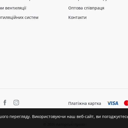
ми вентиляції
Оптова співпраця
нтиляційних систем
Контакти
Платіжна картка
шого перегляду. Використовуючи наш веб-сайт, ви погоджуєтес
© 2026 Авторські права