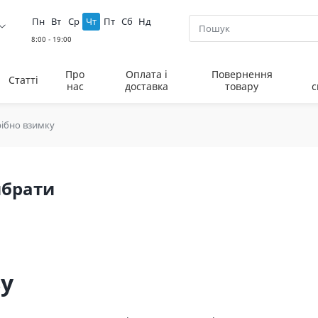
Пн
Вт
Ср
Чт
Пт
Сб
Нд
Про
Оплата і
Повернення
Статті
нас
доставка
товару
с
рібно взимку
ибрати
ву