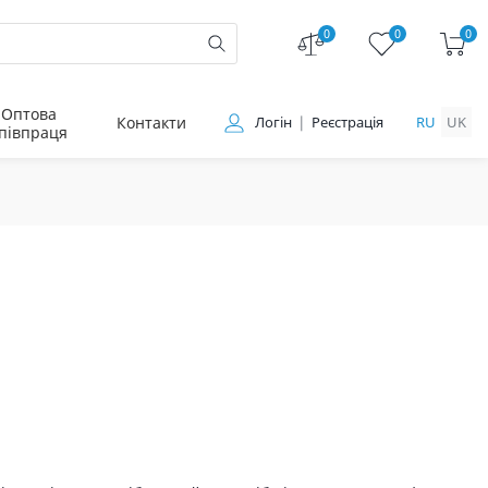
0
0
0
Оптова
Контакти
Логін
Реєстрація
RU
UK
півпраця