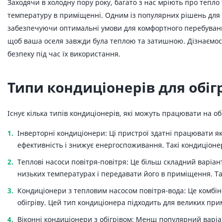
Заходячи в холодну пору року, багато з нас мріють про тепло
температуру в приміщенні. Одним із популярних рішень для д
забезпечуючи оптимальні умови для комфортного перебування
щоб ваша оселя завжди була теплою та затишною. Дізнаємось п
безпеку під час їх використання.
Типи кондиціонерів для обіг
Існує кілька типів кондиціонерів, які можуть працювати на обі
Інверторні кондиціонери: Ці пристрої здатні працювати як
ефективність і знижує енергоспоживання. Такі кондиціоне
Теплові насоси повітря-повітря: Це більш складний варіан
низьких температурах і передавати його в приміщення. Та
Кондиціонери з тепловим насосом повітря-вода: Це комбіно
обігріву. Цей тип кондиціонера підходить для великих при
Віконні кондиціонери з обігрівом: Менш популярний варіан