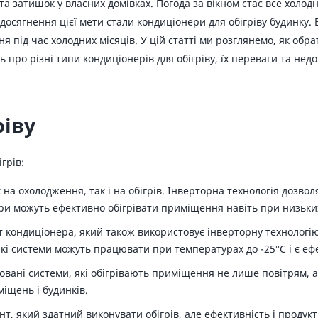
 та затишок у власних домівках. Погода за вікном стає все холо
осягнення цієї мети стали кондиціонери для обігріву будинку.
 під час холодних місяців. У цій статті ми розглянемо, як об
ро різні типи кондиціонерів для обігріву, їх переваги та недо
ріву
грів:
 на охолодження, так і на обігрів. Інверторна технологія дозв
ри можуть ефективно обігрівати приміщення навіть при низьких
т кондиціонера, який також використовує інверторну технологію
кі системи можуть працювати при температурах до -25°C і є ефе
вані системи, які обігрівають приміщення не лише повітрям, ал
міщень і будинків.
т, який здатний виконувати обігрів, але ефективність і продукт