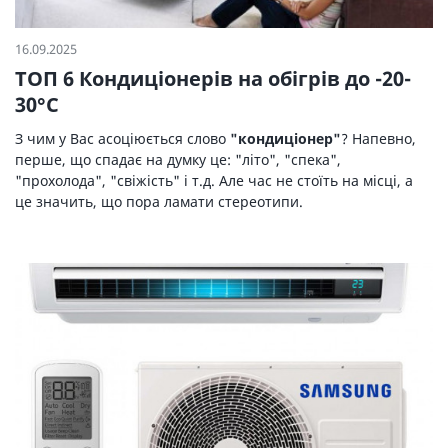
16.09.2025
ТОП 6 Кондиціонерів на обігрів до -20-
30°C
З чим у Вас асоціюється слово
"кондиціонер"
? Напевно,
перше, що спадає на думку це: "літо", "спека",
"прохолода", "свіжість" і т.д. Але час не стоїть на місці, а
це значить, що пора ламати стереотипи.