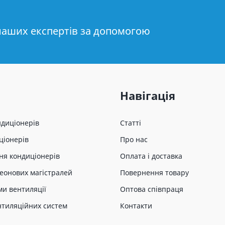
наших експертів за допомогою
Навігація
ндиціонерів
Статті
ціонерів
Про нас
ня кондиціонерів
Оплата і доставка
еонових магістралей
Повернення товару
ми вентиляції
Оптова співпраця
нтиляційних систем
Контакти