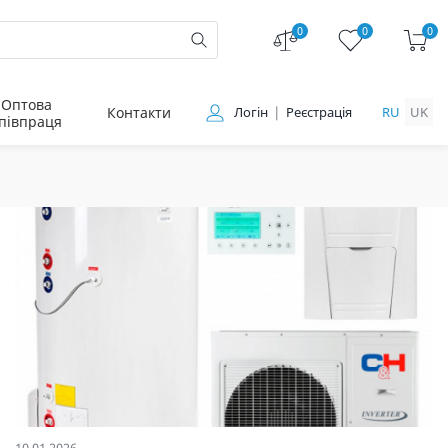
0
0
0
Оптова
Контакти
Логін
Реєстрація
RU
UK
півпраця