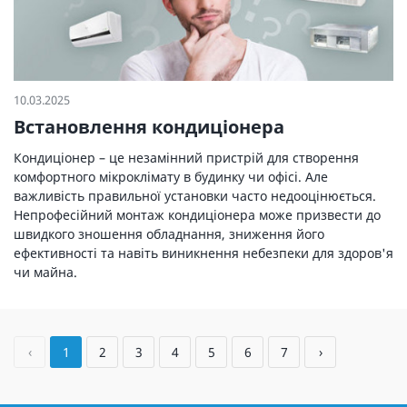
10.03.2025
Встановлення кондиціонера
Кондиціонер – це незамінний пристрій для створення
комфортного мікроклімату в будинку чи офісі. Але
важливість правильної установки часто недооцінюється.
Непрофесійний монтаж кондиціонера може призвести до
швидкого зношення обладнання, зниження його
ефективності та навіть виникнення небезпеки для здоров'я
чи майна.
‹
1
2
3
4
5
6
7
›