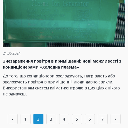
21.06.2024
Знезараження повітря в приміщенні: нові можливості з
кондиціонерами «Холодна плазма»
До того, що кондиціонери охолоджують, нагрівають або
зволожують повітря в приміщенні, люди давно звикли.
Використанням систем клімат-контролю в цих цілях нікого
не здивуєш.
‹
1
2
3
4
5
6
7
›