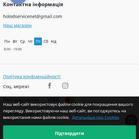
Контактна інформація
holodservicenet@gmail.com
Наш магазин
Пн
Вт
Ср
Чт
Пт
Сб
Нд
Політика конфіденційності
Соц. мережі
Платіжна картка
Наш веб-сайт використовує файли cookie для покращення вашого
перегляду. Використовуючи наш веб-сайт, ви погоджуєтесь на
Розробник сайту
використання нами файлів cookie.
Детальніше про Cookies
Підтвердити
© 2026 Авторські права