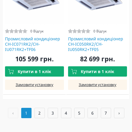
0 Відгук
0 Відгук
Промисловий кондиціонер
Промисловий кондиціонер
CH-IC071RK2/CH-
CH-IC050RK2/CH-
IU071RK2+TF06
IU050RK2+TF05
105 599 грн.
82 699 грн.
Купити в 1 клік
Купити в 1 клік
Замовити установку
Замовити установку
‹
1
2
3
4
5
6
7
›