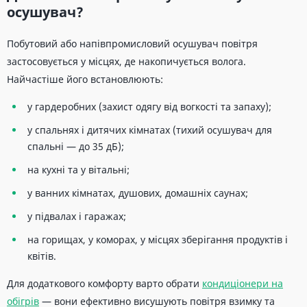
осушувач?
Побутовий або напівпромисловий осушувач повітря
застосовується у місцях, де накопичується волога.
Найчастіше його встановлюють:
у гардеробних (захист одягу від вогкості та запаху);
у спальнях і дитячих кімнатах (тихий осушувач для
спальні — до 35 дБ);
на кухні та у вітальні;
у ванних кімнатах, душових, домашніх саунах;
у підвалах і гаражах;
на горищах, у коморах, у місцях зберігання продуктів і
квітів.
Для додаткового комфорту варто обрати
кондиціонери на
обігрів
— вони ефективно висушують повітря взимку та