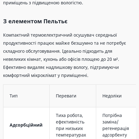
приміщень з підвищеною вологістю.
З елементом Пельтьє
Компактний термоелектричний осушувач середньої
продуктивності працює майже безшумно та не потребує
складного обслуговування. Ідеально підходить для
невеликих кімнат, кухонь або офісів площею до 20 м².
Ефективно видаляє надлишкову вологу, підтримуючи
комфортний мікроклімат у приміщенні.
Тип
Переваги
Недоліки
Тиха робота,
Потрібна
ефективність
заміна/
Адсорбційний
при низьких
регенерація
температурах
адсорбенту