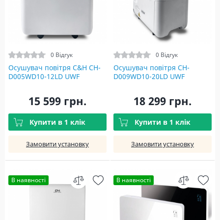
0 Відгук
0 Відгук
Осушувач повітря C&H CH-
Осушувач повітря CH-
D005WD10-12LD UWF
D009WD10-20LD UWF
15 599 грн.
18 299 грн.
Купити в 1 клік
Купити в 1 клік
Замовити установку
Замовити установку
В наявності
В наявності