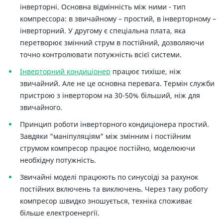
інверторні. Основна відмінність між ними - тип
компрессора: в звичайному – простий, в інверторному –
інверторний. У другому є спеціальна плата, яка
перетворює змінний струм в постійний, дозволяючи
точно контролювати потужність всієї системи.
Інверторний кондиціонер
працює тихіше, ніж
звичайний. Але не це основна перевага. Термін служби
пристрою з інвертором на 30-50% більший, ніж для
звичайного.
Принцип роботи інверторного кондиціонера простий.
Завдяки "маніпуляціям" між змінним і постійним
струмом компресор працює постійно, моделюючи
необхідну потужність.
Звичайні моделі працюють по синусоїді за рахунок
постійних включень та виключень. Через таку роботу
компресор швидко зношується, техніка споживає
більше електроенергії.