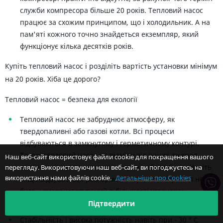
служби компресора більше 20 років. Тепловий насос
працює за схожим принципом, що і холодильник. А на
пам'яті кожного точно знайдеться екземпляр, який
функціонує кілька десятків років.
Купіть тепловий насос і розділіть вартість установки мінімум
на 20 років. Хіба це дорого?
Тепловий насос = безпека для екології
Тепловий насос не забруднює атмосферу, як
твердопаливні або газові котли. Всі процеси
відбуваються в замкнутому і герметичному контурі.
Також тепловий насос на відміну від інших джерел
Наш веб-сайт використовує файли cookie для покращення вашого
тепла не стане причиною загорянь або вибухів. Навіть
перегляду. Використовуючи наш веб-сайт, ви погоджуєтесь на
використання нами файлів cookie.
Детальніше про Cookies
якщо відбувається розгерметизація, то загоряння не
буде – використовуваний в більшості установок
холодоагент не горючий.
Підтвердити
Стабільність і висока потужність навіть при - 30 ° С