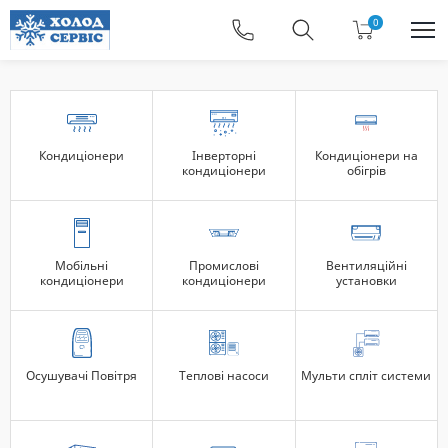
0
Кондиціонери
Інверторні
Кондиціонери на
кондиціонери
обігрів
Мобільні
Промислові
Вентиляційні
кондиціонери
кондиціонери
установки
Осушувачі Повітря
Теплові насоси
Мульти спліт системи