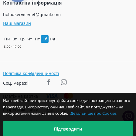
Контактна інформація
holodservicenet@gmail.com
Наш магазин
Пн
Вт
Ср
Чт
Пт
Сб
Нд
Політика конфіденційності
Соц. мережі
Платіжна картка
Наш веб-сайт використовує файли cookie для покращення вашого
перегляду. Використовуючи наш веб-сайт, ви погоджуєтесь на
Розробник сайту
використання нами файлів cookie.
Детальніше про Cookies
Підтвердити
© 2026 Авторські права