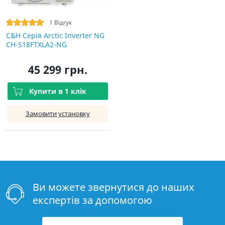
1 Відгук
C&H Серія Arctic Inverter NG
CH-S18FTXLA2-NG
45 299 грн.
Купити в 1 клік
Замовити установку
Ви можете звернутися до наших
експертів за допомогою