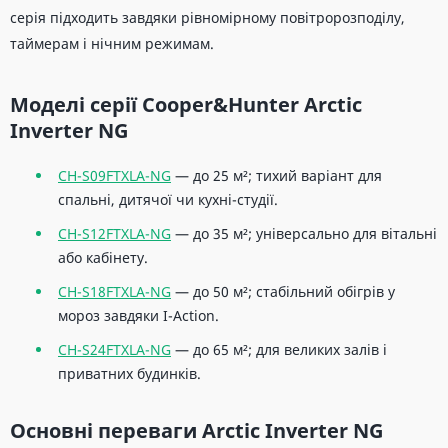
серія підходить завдяки рівномірному повітророзподілу,
таймерам і нічним режимам.
Моделі серії Cooper&Hunter Arctic
Inverter NG
CH-S09FTXLA-NG
— до 25 м²; тихий варіант для
спальні, дитячої чи кухні-студії.
CH-S12FTXLA-NG
— до 35 м²; універсально для вітальні
або кабінету.
CH-S18FTXLA-NG
— до 50 м²; стабільний обігрів у
мороз завдяки I-Action.
CH-S24FTXLA-NG
— до 65 м²; для великих залів і
приватних будинків.
Основні переваги Arctic Inverter NG