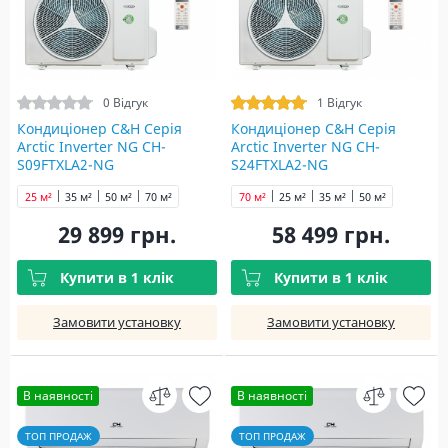
0 Відгук
1 Відгук
Кондиціонер C&H Серія
Кондиціонер C&H Серія
Arctic Inverter NG CH-
Arctic Inverter NG CH-
S09FTXLA2-NG
S24FTXLA2-NG
25 м²
35 м²
50 м²
70 м²
70 м²
25 м²
35 м²
50 м²
29 899 грн.
58 499 грн.
Купити в 1 клік
Купити в 1 клік
Замовити установку
Замовити установку
В наявності
В наявності
ТОП ПРОДАЖ
ТОП ПРОДАЖ