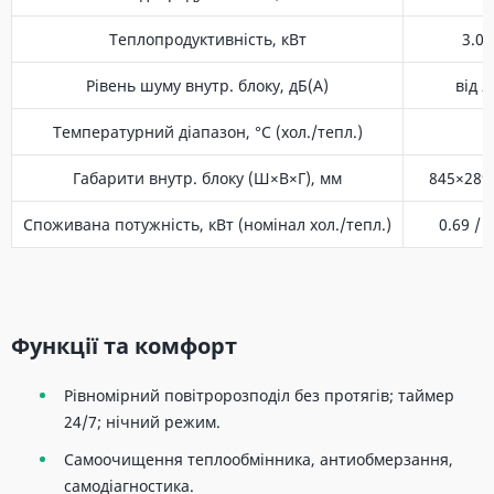
Теплопродуктивність, кВт
3.00
Рівень шуму внутр. блоку, дБ(A)
від 2
Температурний діапазон, °C (хол./тепл.)
Габарити внутр. блоку (Ш×В×Г), мм
845×289
Споживана потужність, кВт (номінал хол./тепл.)
0.69 / 
Функції та комфорт
Рівномірний повітророзподіл без протягів; таймер
24/7; нічний режим.
Самоочищення теплообмінника, антиобмерзання,
самодіагностика.