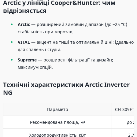
Arctic у лінійці Cooper&Hunter: чим
відрізняється
Arctic
— розширений зимовий діапазон (до −25 °C) і
стабільність при морозах.
VITAL
— акцент на тиші та оптимальній ціні; ідеально
для спалень і студій.
Supreme
— розширені фільтрації та дизайн;
максимум опцій.
Технічні характеристики Arctic Inverter
NG
Параметр
CH‑S09FT
Рекомендована площа, м²
до 2
Холодопродуктивність, кВт
2.70