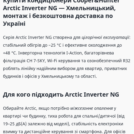
Купити кондиціонери
Cooper&Hunter
Arctic Inverter NG
— Хмельницький,
монтаж і безкоштовна доставка по
Україні
Серія Arctic Inverter NG створена для
цілорічної експлуатації
:
стабільний обігрів до −25 °C і ефективне охолодження до
+48 °C. Інверторна технологія I-Action, багаторівнева
фільтрація CH 7-SKY, Wi-Fi керування та озонобезпечний R32
роблять лінійку надійним вибором для квартир, приватних
будинків і офісів у Хмельницькому та області.
Для кого підходить Arctic Inverter NG
Обирайте Arctic, якщо потрібно
міжсезонне опалення
у
квартирі чи будинку, тиха робота для спальні/дитячої (від
19–25 дБ(A) залежно від моделі), стабільність електроніки
взимку та дистанційне керування зі смартфона. Для офісів