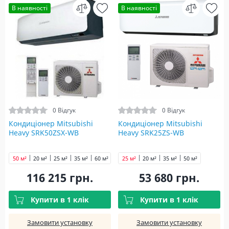
В наявності
В наявності
0 Відгук
0 Відгук
Кондиціонер Mitsubishi
Кондиціонер Mitsubishi
Heavy SRK50ZSX-WB
Heavy SRK25ZS-WB
50 м²
20 м²
25 м²
35 м²
60 м²
25 м²
20 м²
35 м²
50 м²
116 215 грн.
53 680 грн.
Купити в 1 клік
Купити в 1 клік
Замовити установку
Замовити установку