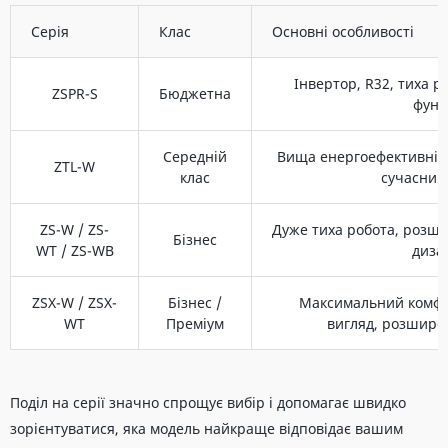
Серія
Клас
Основні особливості
Інвертор, R32, тиха р
ZSPR-S
Бюджетна
функ
Середній
Вища енергоефективніс
ZTL-W
клас
сучасний
ZS-W / ZS-
Дуже тиха робота, розш
Бізнес
WT / ZS-WB
диза
ZSX-W / ZSX-
Бізнес /
Максимальний комфо
WT
Преміум
вигляд, розшире
Поділ на серії значно спрощує вибір і допомагає швидко
зорієнтуватися, яка модель найкраще відповідає вашим