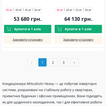
25 м²
20 м²
35 м²
50 м²
35 м²
20 м²
25 м²
50 м²
53 680 грн.
64 130 грн.
Купити в 1 клік
Купити в 1 клік
Замовити установку
Замовити установку
‹
1
2
3
›
Кондиціонери Mitsubishi Heavy — це побутові інверторні
системи, розраховані на стабільну роботу у квартирах,
приватних будинках і офісних приміщеннях. Вони підходять
як для щоденного охолодження, так і для ефективної роботи