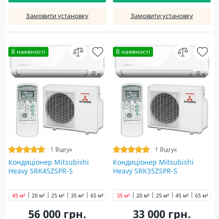
Замовити установку
Замовити установку
В наявності
В наявності
1 Відгук
1 Відгук
Кондиціонер Mitsubishi
Кондиціонер Mitsubishi
Heavy SRK45ZSPR-S
Heavy SRK35ZSPR-S
45 м²
20 м²
25 м²
35 м²
65 м²
70 м²
35 м²
80 м²
20 м²
25 м²
45 м²
65 м²
7
56 000 грн.
33 000 грн.