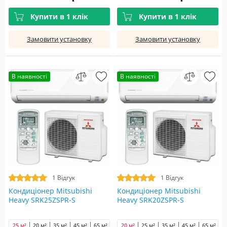
Купити в 1 клік
Купити в 1 клік
Замовити установку
Замовити установку
В наявності
В наявності
1 Відгук
1 Відгук
Кондиціонер Mitsubishi
Кондиціонер Mitsubishi
Heavy SRK25ZSPR-S
Heavy SRK20ZSPR-S
25 м²
20 м²
35 м²
45 м²
65 м²
70 м²
20 м²
80 м²
25 м²
35 м²
45 м²
65 м²
7