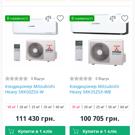
В наявності
В наявності
0 Відгук
0 Відгук
Кондиціонер Mitsubishi
Кондиціонер Mitsubishi
Heavy SRK50ZSX-W
Heavy SRK35ZSX-WB
50 м²
20 м²
25 м²
35 м²
60 м²
35 м²
20 м²
25 м²
50 м²
60 м²
111 430 грн.
100 705 грн.
Купити в 1 клік
Купити в 1 клік