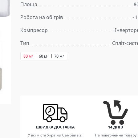
Площа
8
Робота на обігрів
- 
Компресор
Інвертор
Тип
Спліт-сис
80 м²
60 м²
70 м²
ШВИДКА ДОСТАВКА
14 ДНІВ
У всі міста України Самовивіз:
На повернення товару