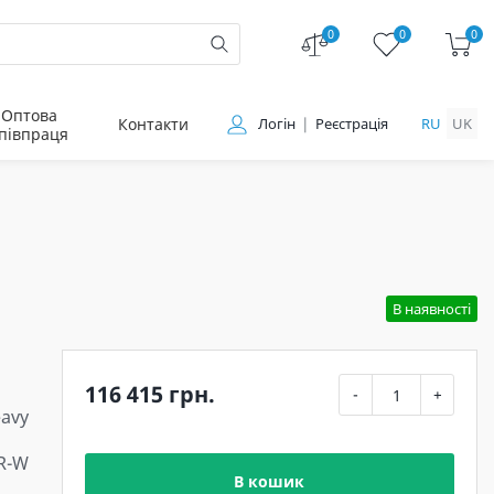
0
0
0
Оптова
Контакти
Логін
Реєстрація
RU
UK
півпраця
В наявності
116 415 грн.
-
+
eavy
R-W
В кошик