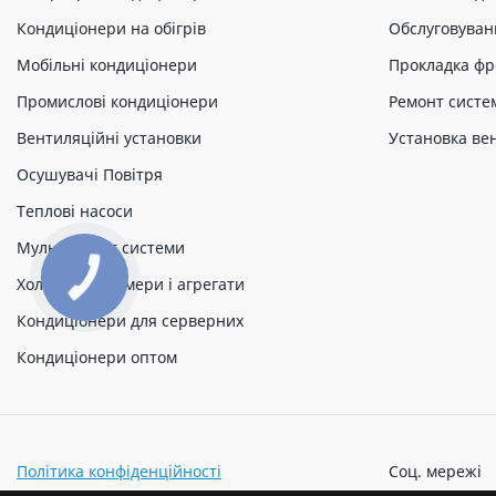
Кондиціонери на обігрів
Обслуговуван
Мобільні кондиціонери
Прокладка фр
Промислові кондиціонери
Ремонт систе
Вентиляційні установки
Установка ве
Осушувачі Повітря
Теплові насоси
Мульти спліт системи
Холодильні камери і агрегати
Кондиціонери для серверних
Кондиціонери оптом
Політика конфіденційності
Соц. мережі