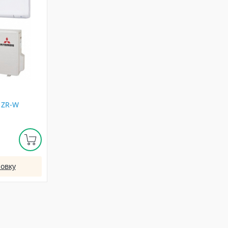
1ZR-W
овку