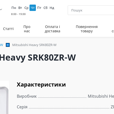
Пн
Вт
Ср
Чт
Пт
Сб
Нд
Про
Оплата і
Повернення
Статті
нас
доставка
товару
с
-W
Mitsubishi Heavy SRK80ZR-W
 Heavy SRK80ZR-W
Характеристики
Виробник
Mitsubishi H
Серія
Z