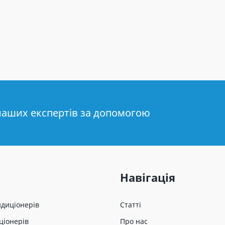
наших експертів за допомогою
Навігація
ндиціонерів
Статті
ціонерів
Про нас