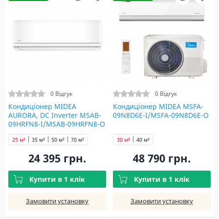
0 Відгук
0 Відгук
Кондиціонер MIDEA
Кондиціонер MIDEA MSFA-
AURORA, DC Inverter MSAB-
09N8D6E-I/MSFA-09N8D6E-O
09HRFN8-I/MSAB-09HRFN8-O
25 м²
35 м²
50 м²
70 м²
30 м²
40 м²
24 395 грн.
48 790 грн.
Купити в 1 клік
Купити в 1 клік
Замовити установку
Замовити установку