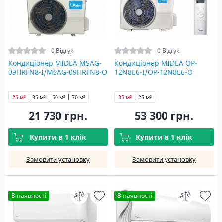
0 Відгук
0 Відгук
Кондиціонер MIDEA MSAG-
Кондиціонер MIDEA OP-
09HRFN8-I/MSAG-09HRFN8-O
12N8E6-I/OP-12N8E6-O
25 м²
35 м²
50 м²
70 м²
35 м²
25 м²
21 730 грн.
53 300 грн.
Купити в 1 клік
Купити в 1 клік
Замовити установку
Замовити установку
В наявності
В наявності