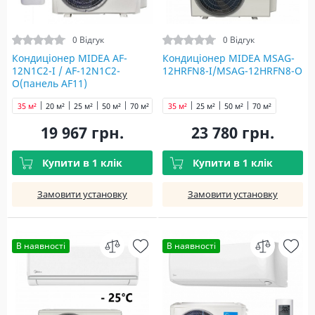
0 Відгук
0 Відгук
Кондиціонер MIDEA AF-
Кондиціонер MIDEA MSAG-
12N1C2-I / AF-12N1C2-
12HRFN8-I/MSAG-12HRFN8-O
O(панель AF11)
35 м²
20 м²
25 м²
50 м²
70 м²
35 м²
25 м²
50 м²
70 м²
19 967 грн.
23 780 грн.
Купити в 1 клік
Купити в 1 клік
Замовити установку
Замовити установку
В наявності
В наявності