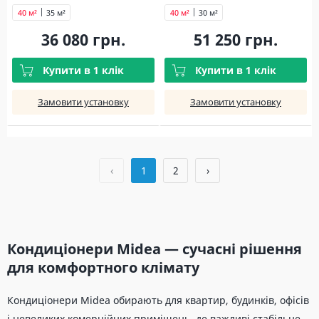
40 м²
35 м²
40 м²
30 м²
36 080 грн.
51 250 грн.
Купити в 1 клік
Купити в 1 клік
Замовити установку
Замовити установку
‹
1
2
›
Кондиціонери Midea — сучасні рішення
для комфортного клімату
Кондиціонери Midea обирають для квартир, будинків, офісів
і невеликих комерційних приміщень, де важливі стабільне