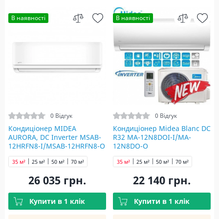
В наявності
В наявності
0 Відгук
0 Відгук
Кондиціонер MIDEA
Кондиціонер Midea Blanc DC
AURORA, DC Inverter MSAB-
R32 MA-12N8DOI-I/MA-
12HRFN8-I/MSAB-12HRFN8-O
12N8DO-O
35 м²
25 м²
50 м²
70 м²
35 м²
25 м²
50 м²
70 м²
26 035 грн.
22 140 грн.
Купити в 1 клік
Купити в 1 клік