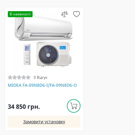
В наявності
0 Відгук
MIDEA FA-09N8D6-I/FA-09N8D6-O
34 850 грн.
Замовити установку