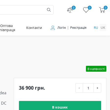
0
0
0
Оптова
Контакти
Логін
Реєстрація
RU
UK
півпраця
В наявності
36 900 грн.
-
+
dea
 DC
В кошик