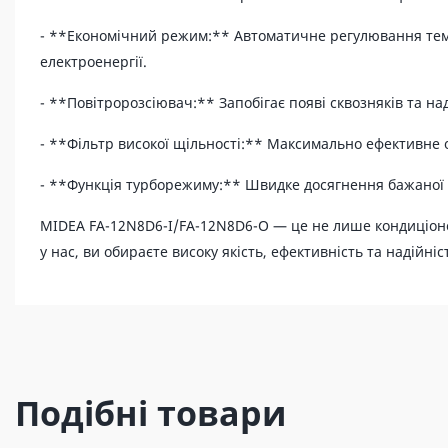
- **Економічний режим:** Автоматичне регулювання те
електроенергії.
- **Повітророзсіювач:** Запобігає появі сквозняків та на
- **Фільтр високої щільності:** Максимально ефективне 
- **Функція турборежиму:** Швидке досягнення бажаної 
MIDEA FA-12N8D6-I/FA-12N8D6-O — це не лише кондиціоне
у нас, ви обираєте високу якість, ефективність та надійні
Подібні товари