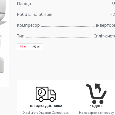
Площа
3
Робота на обігрів
- 
Компресор
Інвертор
Тип
Спліт-сис
35 м²
25 м²
ШВИДКА ДОСТАВКА
14 ДНІВ
У всі міста України Самовивіз:
На повернення товару