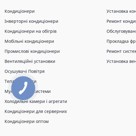
Кондиціонери
Установка ко
Інверторні кондиціонери
Ремонт конди
Кондиціонери на обігрів
Обслуговуван
Мобільні кондиціонери
Прокладка фр
Промислові кондиціонери
Ремонт систе
Вентиляційні установки
Установка ве
Осушувачі Повітря
Теплові насоси
Мульти спліт системи
Холодильні камери і агрегати
Кондиціонери для серверних
Кондиціонери оптом