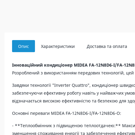
Опис
Характеристики
Доставка та оплата
Інноваційний кондиціонер MIDEA FA-12N8D6-I/FA-12N8
Розроблений з використанням передових технологій, цей п
Завдяки технології "Inverter Quattro", кондиціонер швидк
забезпечуючи ефективну роботу навіть у найважчих умова
відзначається високою ефективністю та безпекою для зд
Основні переваги MIDEA FA-12N8D6-I/FA-12N8D6-O:
- **Теплообмінник з підвищеною теплоотдачею:** Макси
зменшення споживання енергії та забезпечення ефективн