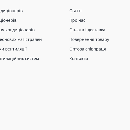
ндиціонерів
Статті
ціонерів
Про нас
ня кондиціонерів
Оплата і доставка
еонових магістралей
Повернення товару
ми вентиляції
Оптова співпраця
нтиляційних систем
Контакти