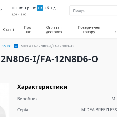
Пн
Вт
Ср
Чт
Пт
Сб
Нд
Про
Оплата і
Повернення
Статті
нас
доставка
товару
с
LESS DC
MIDEA FA-12N8D6-I/FA-12N8D6-O
12N8D6-I/FA-12N8D6-O
Характеристики
Виробник
Mi
Серія
MIDEA BREEZLESS