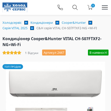
0
Холодсервіс
Кондиціонери
Cooper&Hunter
Серія VITAL 2025
C&H cерія VITAL CH-S07FTXF2-NG +Wi-FI
Кондиціонер Cooper&Hunter VITAL CH-S07FTXF2-
NG+Wi-Fi
Артикул 2447
В наявності
1
Відгуки
ТОП ПРОДАЖ