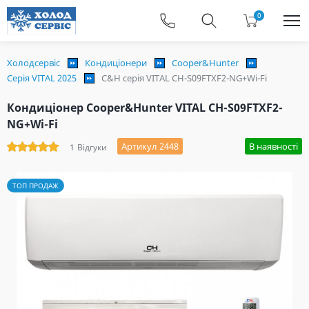
0
Холодсервіс
Кондиціонери
Cooper&Hunter
Серія VITAL 2025
C&H cерія VITAL CH-S09FTXF2-NG+Wi-Fi
Кондиціонер Cooper&Hunter VITAL CH-S09FTXF2-
NG+Wi-Fi
Артикул 2448
В наявності
1
Відгуки
ТОП ПРОДАЖ