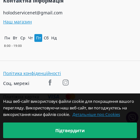
Контактна інформація
holodservicenet@gmail.com
Наш магазин
Пн
Вт
Ср
Чт
Пт
Сб
Нд
Політика конфіденційності
Соц. мережі
Платіжна картка
Наш веб-сайт використовує файли cookie для покращення вашого
перегляду. Використовуючи наш веб-сайт, ви погоджуєтесь на
Розробник сайту
використання нами файлів cookie.
Детальніше про Cookies
Підтвердити
© 2026 Авторські права