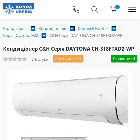
0
Холодсервіс
Кондиціонери
Cooper&Hunter
Серія Daytona R32
C&H Серія DAYTONA CH-S18FTXD2-WP
Кондиціонер C&H Серія DAYTONA CH-S18FTXD2-WP
Артикул 1526
В наявності
0
Відгуки