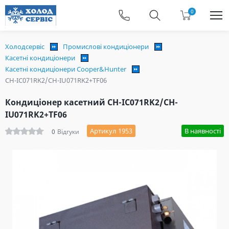
0
Холодсервіс
Промислові кондиціонери
Касетні кондиціонери
Касетні кондиціонери Cooper&Hunter
CH-IC071RK2/CH-IU071RK2+TF06
Кондиціонер касетний CH-IC071RK2/CH-
IU071RK2+TF06
Артикул 1953
В наявності
0
Відгуки