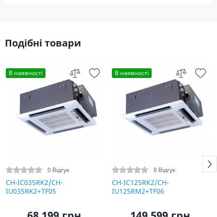
Подібні товари
В наявності
В наявності
0 Відгук
0 Відгук
CH-IC035RK2/CH-
CH-IC125RK2/CH-
IU035RK2+TF05
IU125RM2+TF06
68 199 грн.
149 599 грн.