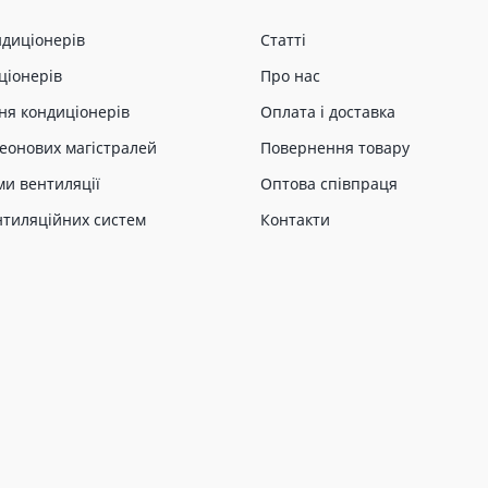
ндиціонерів
Статті
ціонерів
Про нас
ня кондиціонерів
Оплата і доставка
еонових магістралей
Повернення товару
ми вентиляції
Оптова співпраця
нтиляційних систем
Контакти