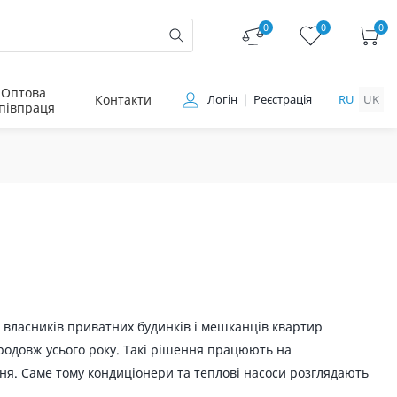
0
0
0
Оптова
Контакти
Логін
Реєстрація
RU
UK
півпраця
я власників приватних будинків і мешканців квартир
продовж усього року. Такі рішення працюють на
ня. Саме тому кондиціонери та теплові насоси розглядають