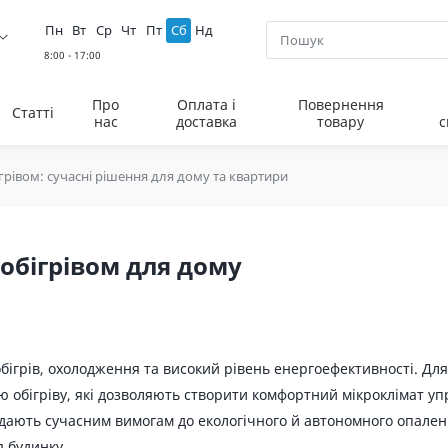
Пн
Вт
Ср
Чт
Пт
Сб
Нд
Про
Оплата і
Повернення
Статті
нас
доставка
товару
с
ігрівом: сучасні рішення для дому та квартири
 обігрівом для дому
бігрів, охолодження та високий рівень енергоефективності. Дл
ю обігріву, які дозволяють створити комфортний мікроклімат у
ідають сучасним вимогам до екологічного й автономного опален
 будинку.