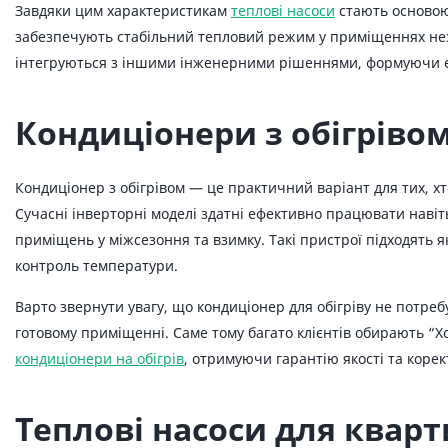
Завдяки цим характеристикам
теплові насоси
стають основою 
забезпечують стабільний тепловий режим у приміщеннях незал
інтегруються з іншими інженерними рішеннями, формуючи еф
Кондиціонери з обігрівом
Кондиціонер з обігрівом — це практичний варіант для тих, х
Сучасні інверторні моделі здатні ефективно працювати навіт
приміщень у міжсезоння та взимку. Такі пристрої підходять я
контроль температури.
Варто звернути увагу, що кондиціонер для обігріву не потре
готовому приміщенні. Саме тому багато клієнтів обирають “Хо
кондиціонери на обігрів
, отримуючи гарантію якості та корек
Теплові насоси для кварт