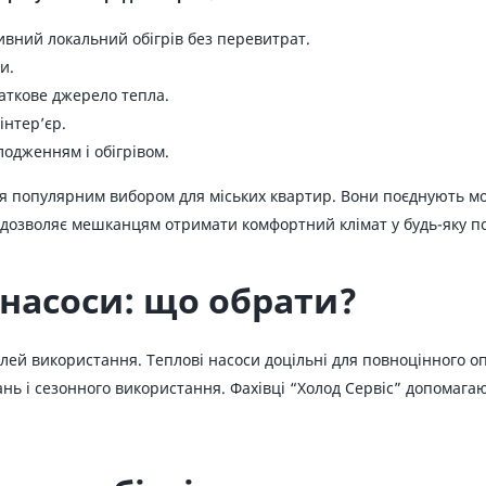
вний локальний обігрів без перевитрат.
и.
аткове джерело тепла.
інтер’єр.
одженням і обігрівом.
я популярним вибором для міських квартир. Вони поєднують мож
дозволяє мешканцям отримати комфортний клімат у будь-яку по
 насоси: що обрати?
ей використання. Теплові насоси доцільні для повноцінного опа
ань і сезонного використання. Фахівці “Холод Сервіс” допомаг