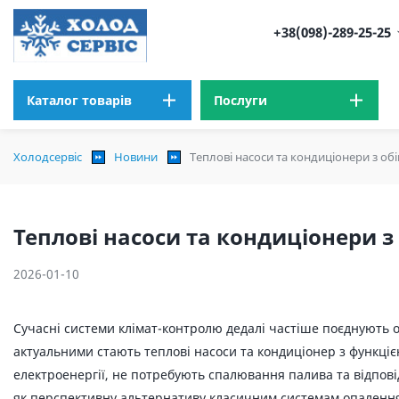
+38(098)-289-25-25
Каталог товарів
Послуги
Холодсервіс
Новини
Теплові насоси та кондиціонери з об
Теплові насоси та кондиціонери з
2026-01-10
Сучасні системи клімат-контролю дедалі частіше поєднують о
актуальними стають теплові насоси та кондиціонер з функціє
електроенергії, не потребують спалювання палива та відпов
як перспективну альтернативу класичним системам опалення