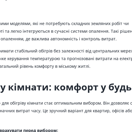
ними моделями, які не потребують складних земляних робіт чи
ті та легко інтегруються в сучасні системи опалення. Такі ріше
 опаленням, де важлива автономність і контроль витрат.
ати стабільний обігрів без залежності від центральних мереж
чке керування температурою та прогнозовані витрати на електр
гальний рівень комфорту в міському житлі.
у кімнати: комфорт у будь
 для обігріву кімнати стає оптимальним вибором. Він дозволя
ачних витрат часу. Це зручний варіант для квартир, офісів або
 врахувати перед вибором: