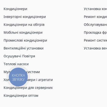
Кондиціонери
Установка ко
Інверторні кондиціонери
Ремонт конди
Кондиціонери на обігрів
Обслуговуван
Мобільні кондиціонери
Прокладка фр
Промислові кондиціонери
Ремонт систе
Вентиляційні установки
Установка ве
Осушувачі Повітря
Теплові насоси
Мульти спліт системи
КНОПКА
ЗВ'ЯЗКУ
Холодильні камери і агрегати
Кондиціонери для серверних
Кондиціонери оптом