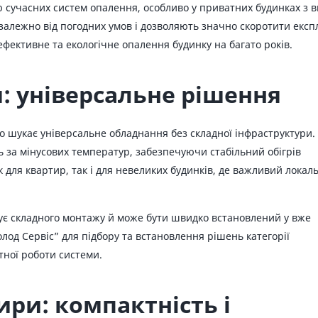
сучасних систем опалення, особливо у приватних будинках з в
ежно від погодних умов і дозволяють значно скоротити експлуа
ективне та екологічне опалення будинку на багато років.
: універсальне рішення
то шукає універсальне обладнання без складної інфраструктури.
ь за мінусових температур, забезпечуючи стабільний обігрів
к для квартир, так і для невеликих будинків, де важливий локал
бує складного монтажу й може бути швидко встановлений у вже
лод Сервіс” для підбору та встановлення рішень категорії
тної роботи системи.
ири: компактність і