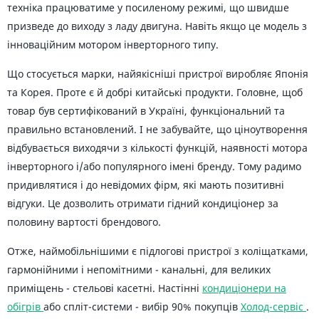
техніка працюватиме у посиленому режимі, що швидше
призведе до виходу з ладу двигуна. Навіть якщо це модель з
інноваційним мотором інверторного типу.
Що стосується марки, найякісніші пристрої виробляє Японія
та Корея. Проте є й добрі китайські продукти. Головне, щоб
товар був сертифікований в Україні, функціональний та
правильно встановлений. І не забувайте, що ціноутворення
відбувається виходячи з кількості функцій, наявності мотора
інверторного і/або популярного імені бренду. Тому радимо
придивлятися і до невідомих фірм, які мають позитивні
відгуки. Це дозволить отримати гідний кондиціонер за
половину вартості брендового.
Отже, наймобільнішими є підлогові пристрої з коліщатками,
гармонійними і непомітними - канальні, для великих
приміщень - стельові касетні. Настінні
кондиціонери на
обігрів
або спліт-системи - вибір 90% покупців
Холод-сервіс
.