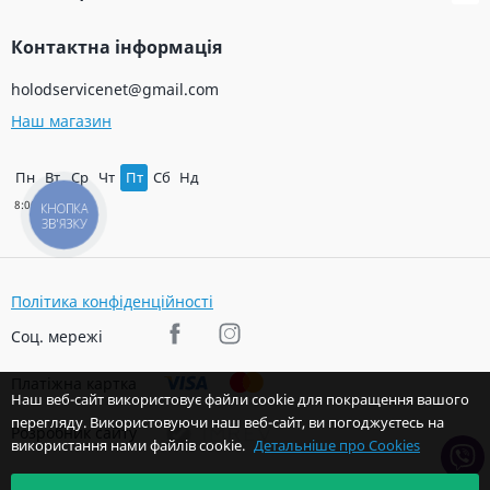
Контактна інформація
holodservicenet@gmail.com
Наш магазин
Пн
Вт
Ср
Чт
Пт
Сб
Нд
КНОПКА
ЗВ'ЯЗКУ
Політика конфіденційності
Соц. мережі
Платіжна картка
Наш веб-сайт використовує файли cookie для покращення вашого
перегляду. Використовуючи наш веб-сайт, ви погоджуєтесь на
Розробник сайту
використання нами файлів cookie.
Детальніше про Cookies