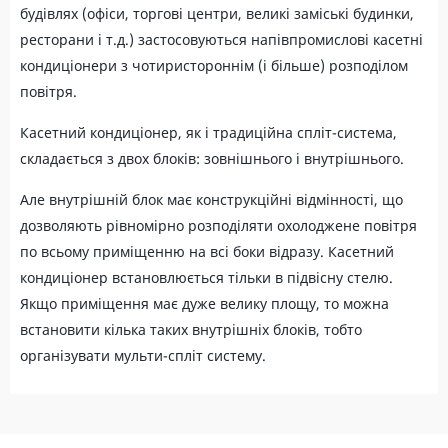
будівлях (офіси, торгові центри, великі заміські будинки,
ресторани і т.д.) застосовуються напівпромислові касетні
кондиціонери з чотиристороннім (і більше) розподілом
повітря.
Касетний кондиціонер, як і традиційна спліт-система,
складається з двох блоків: зовнішнього і внутрішнього.
Але внутрішній блок має конструкційні відмінності, що
дозволяють рівномірно розподіляти охолоджене повітря
по всьому приміщенню на всі боки відразу. Касетний
кондиціонер встановлюється тільки в підвісну стелю.
Якщо приміщення має дуже велику площу, то можна
встановити кілька таких внутрішніх блоків, тобто
організувати мульти-спліт систему.