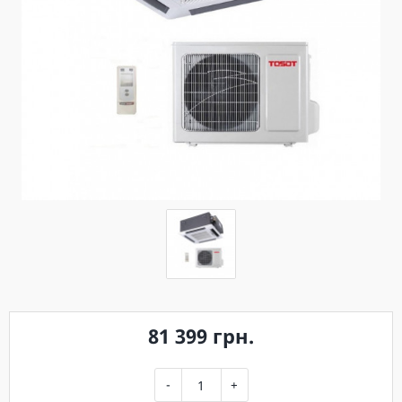
81 399 грн.
-
+