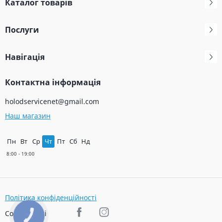
Каталог товарів
Послуги
Навігація
Контактна інформація
holodservicenet@gmail.com
Наш магазин
Пн
Вт
Ср
Чт
Пт
Сб
Нд
Політика конфіденційності
Соц. мережі
КНОПКА
ЗВ'ЯЗКУ