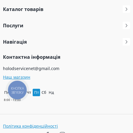
Каталог товарів
Послуги
Навігація
Контактна інформація
holodservicenet@gmail.com
Наш магазин
КНОПКА
Пн
Вт
Ср
Чт
Пт
Сб
Нд
ЗВ'ЯЗКУ
Політика конфіденційності