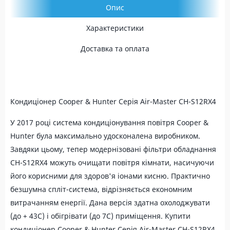
Опис
Характеристики
Доставка та оплата
Кондиціонер Cooper & Hunter Серія Air-Master CH-S12RX4
У 2017 році система кондиціонування повітря Cooper &
Hunter була максимально удосконалена виробником.
Завдяки цьому, тепер модернізовані фільтри обладнання
CH-S12RX4 можуть очищати повітря кімнати, насичуючи
його корисними для здоров'я іонами кисню. Практично
безшумна спліт-система, відрізняється економним
витрачанням енергії. Дана версія здатна охолоджувати
(до + 43С) і обігрівати (до 7С) приміщення. Купити
кондиціонер Cooper & Hunter Серія Air-Master CH-S12RX4