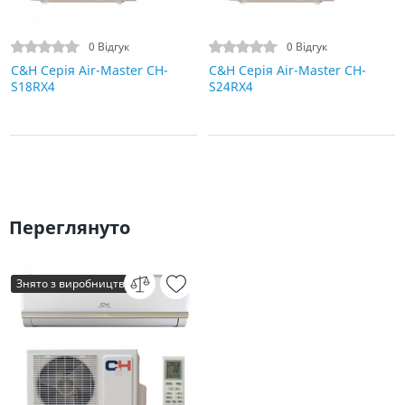
0 Відгук
0 Відгук
C&H Серія Air-Master CH-
C&H Серія Air-Master CH-
S18RX4
S24RX4
Переглянуто
Знято з виробництва