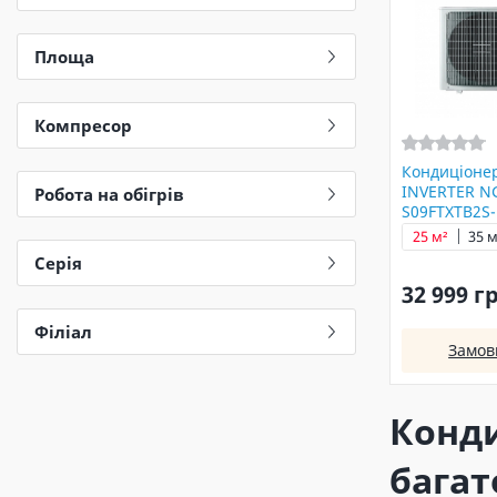
Площа
Компресор
Кондиціонер
INVERTER NG
Робота на обігрів
S09FTXTB2S
25 м²
35 м
Серія
32 999 г
Філіал
Замов
Конди
багат