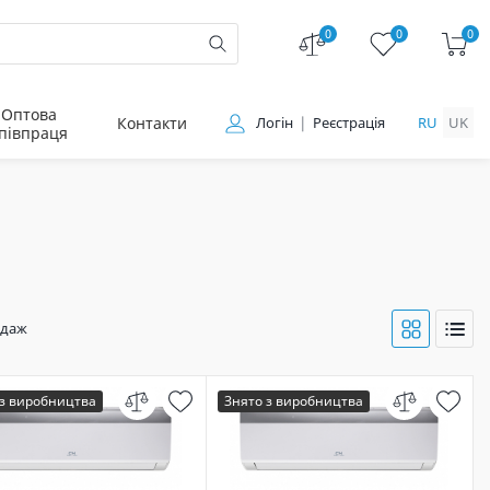
0
0
0
Оптова
Контакти
Логін
Реєстрація
RU
UK
півпраця
одаж
 з виробництва
Знято з виробництва