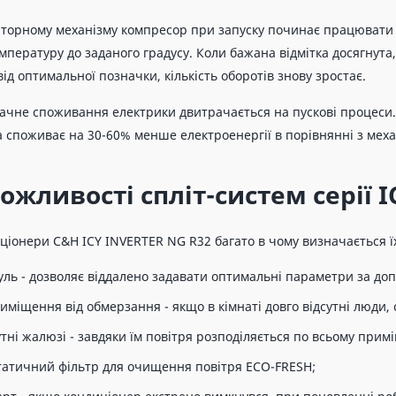
рторному механізму компресор при запуску починає працювати
пературу до заданого градусу. Коли бажана відмітка досягнута
від оптимальної позначки, кількість оборотів знову зростає.
ачне споживання електрики двитрачається на пускові процеси. 
а споживає на 30-60% менше електроенергії в порівнянні з меха
ожливості спліт-систем серії 
ціонери C&H ICY INVERTER NG R32 багато в чому визначається їх
уль - дозволяє віддалено задавати оптимальні параметри за доп
иміщення від обмерзання - якщо в кімнаті довго відсутні люди, 
тні жалюзі - завдяки їм повітря розподіляється по всьому при
татичний фільтр для очищення повітря ЕСО-FRESH;