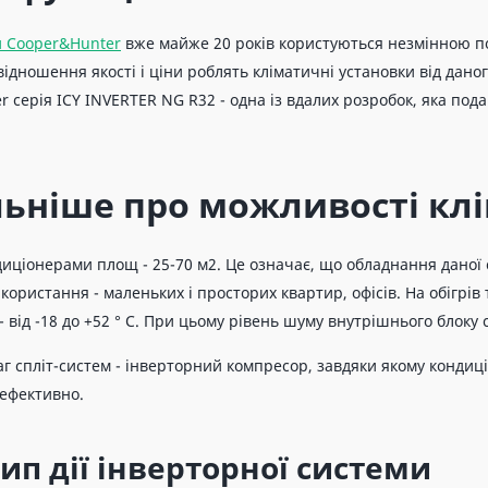
 Cooper&Hunter
вже майже 20 років користуються незмінною по
відношення якості і ціни роблять кліматичні установки від да
 серія ICY INVERTER NG R32 - одна із вдалих розробок, яка по
ьніше про можливості клі
иціонерами площ - 25-70 м2. Це означає, що обладнання даної 
користання - маленьких і просторих квартир, офісів. На обігрів т
 від -18 до +52 ° C. При цьому рівень шуму внутрішнього блоку 
аг спліт-систем - інверторний компресор, завдяки якому конди
ефективно.
п дії інверторної системи