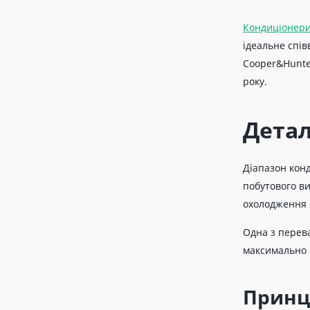
Кондиціонери
ідеальне спів
Cooper&Hunter
року.
Детал
Діапазон конд
побутового ви
охолодження -
Одна з перев
максимально 
Принци