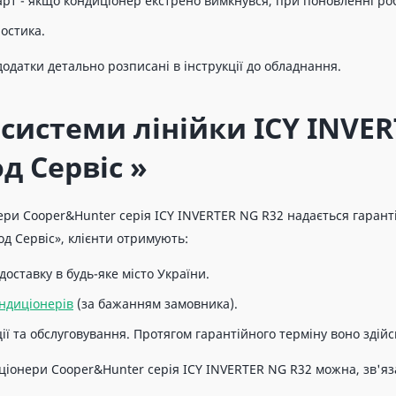
арт - якщо кондиціонер екстрено вимкнувся, при поновленні р
остика.
додатки детально розписані в інструкції до обладнання.
 системи лінійки ICY INVER
д Сервіс »
ри Cooper&Hunter серія ICY INVERTER NG R32 надається гаранті
од Сервіс», клієнти отримують:
доставку в будь-яке місто України.
ндиціонерів
(за бажанням замовника).
ії та обслуговування. Протягом гарантійного терміну воно здій
ціонери Cooper&Hunter серія ICY INVERTER NG R32 можна, зв'я