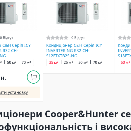
0 Відгук
0 Відгук
 C&H Серія ICY
Кондиціонер C&H Серія ICY
Конди
 R32 CH-
INVERTER NG R32 CH-
INVER
-NG
S12FTXTB2S-NG
S18FT
²
50 м²
70 м²
35 м²
25 м²
50 м²
70 м²
50 м²
рн.
ити установку
ціонери Cooper&Hunter сер
офункціональність і висок