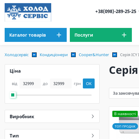
+38(098)-289-25-25
Каталог товарів
Послуги
Холодсервіс
Кондиціонери
Cooper&Hunter
Серія ICY
Серія
Ціна
від
до
грн
OK
В наявності
Виробник
ТОП ПРОДАЖ
Тип