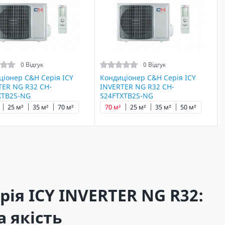
0 Відгук
0 Відгук
ціонер C&H Серія ICY
Кондиціонер C&H Серія ICY
TER NG R32 CH-
INVERTER NG R32 CH-
XTB2S-NG
S24FTXTB2S-NG
25 м²
35 м²
70 м²
70 м²
25 м²
35 м²
50 м²
ія ICY INVERTER NG R32:
а якість