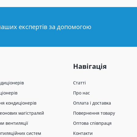
наших експертів за допомогою
Навігація
ндиціонерів
Статті
ціонерів
Про нас
ня кондиціонерів
Оплата і доставка
еонових магістралей
Повернення товару
ми вентиляції
Оптова співпраця
нтиляційних систем
Контакти