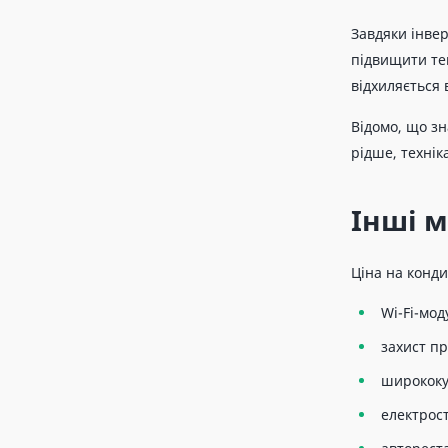
Завдяки інве
підвищити тем
відхиляється 
Відомо, що зн
рідше, технік
Інші м
Ціна на конди
Wi-Fi-мод
захист пр
ширококу
електрос