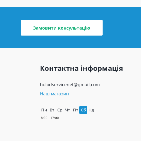
Замовити консультацію
Контактна інформація
holodservicenet@gmail.com
Наш магазин
Пн
Вт
Ср
Чт
Пт
Сб
Нд