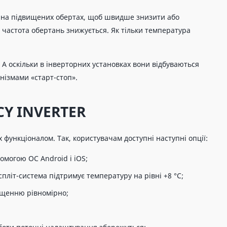
 на підвищених обертах, щоб швидше знизити або
, частота обертань знижується. Як тільки температура
А оскільки в інверторних установках вони відбуваються
нізмами «старт-стоп».
ICY INVERTER
 функціоналом. Так, користувачам доступні наступні опції:
омогою ОС Android і iOS;
спліт-система підтримує температуру на рівні +8 °C;
міщенню рівномірно;