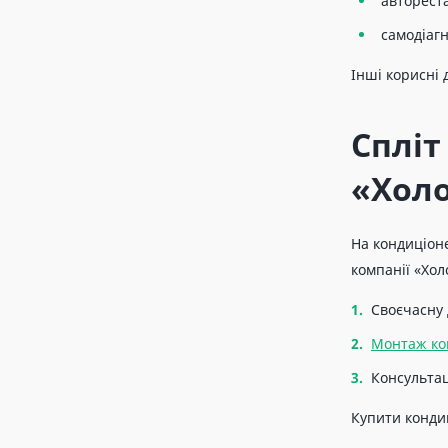
авторест
самодіагн
Інші корисні 
Спліт
«Холо
На кондиціоне
компанії «Хол
Своєчасну 
Монтаж ко
Консультац
Купити конди