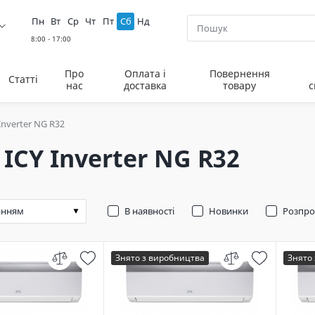
Пн
Вт
Ср
Чт
Пт
Сб
Нд
Про
Оплата і
Повернення
Статті
нас
доставка
товару
с
 Inverter NG R32
 ICY Inverter NG R32
В наявності
Новинки
Розпр
Знято з виробництва
Знято