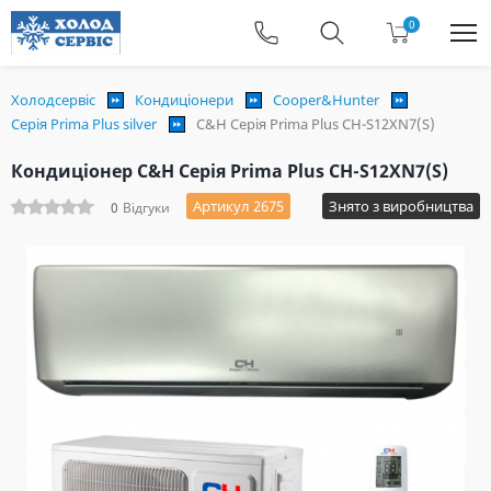
0
Холодсервіс
Кондиціонери
Cooper&Hunter
Серія Prima Plus silver
C&H Серія Prima Plus CH-S12XN7(S)
Кондиціонер C&H Серія Prima Plus CH-S12XN7(S)
Артикул 2675
Знято з виробництва
0
Відгуки