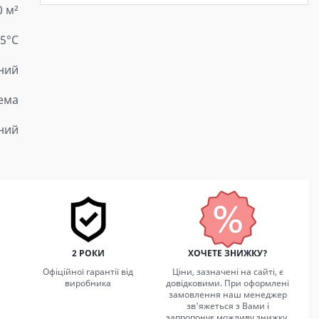
0 м²
25°C
ний
тема
ний
2 РОКИ
ХОЧЕТЕ ЗНИЖКУ?
Офіційної гарантії від
Ціни, зазначені на сайті, є
виробника
довідковими. При оформлені
замовлення наш менеджер
зв'яжеться з Вами і
запропонує можливу знижку.