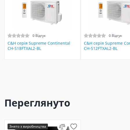
0 Відгук
0 Відгук
C&H cерія Supreme Continental
C&H cерія Supreme Con
CH-S18FTXAL2-BL
CH-S12FTXAL2-BL
Переглянуто
Знято з виробництва