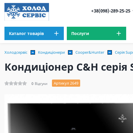
+38(098)-289-25-25
Каталог товарів
Послуги
Холодсервіс
Кондиціонери
Cooper&Hunter
Серія Sup
Кондиціонер C&H cерія 
Артикул 2649
0
Відгуки