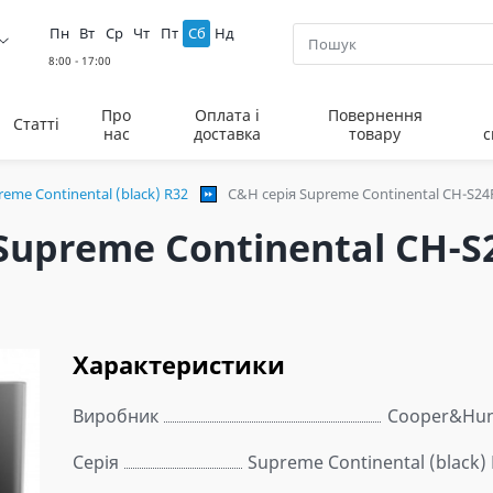
Пн
Вт
Ср
Чт
Пт
Сб
Нд
Про
Оплата і
Повернення
Статті
нас
доставка
товару
с
reme Continental (black) R32
C&H cерія Supreme Continental CH-S24
Supreme Continental CH-S
Характеристики
Виробник
Cooper&Hun
Серія
Supreme Continental (black)