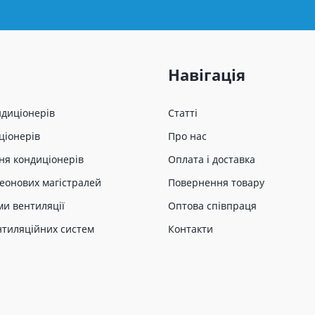
Навігація
ндиціонерів
Статті
ціонерів
Про нас
ня кондиціонерів
Оплата і доставка
еонових магістралей
Повернення товару
ми вентиляції
Оптова співпраця
нтиляційних систем
Контакти