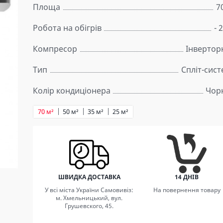
Площа
7
Робота на обігрів
- 
Компресор
Інвертор
Тип
Спліт-сис
Колір кондиціонера
Чор
70 м²
50 м²
35 м²
25 м²
ШВИДКА ДОСТАВКА
14 ДНІВ
У всі міста України Самовивіз:
На повернення товару
м. Хмельницький, вул.
Грушевского, 45.