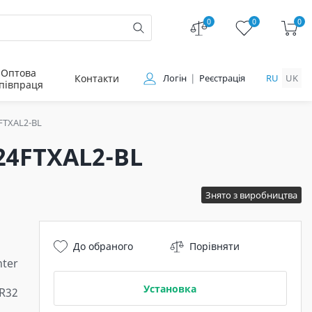
0
0
0
Оптова
Контакти
Логін
Реєстрація
RU
UK
півпраця
FTXAL2-BL
24FTXAL2-BL
Знято з виробництва
До обраного
Порівняти
ter
Установка
 R32