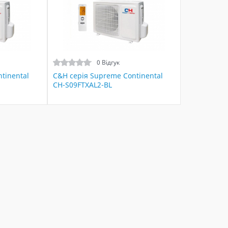
0 Відгук
tinental
C&H cерія Supreme Continental
CH-S09FTXAL2-BL