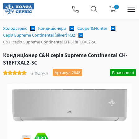
0
Холодсервіс
Кондиціонери
Cooper&Hunter
Серія Supreme Continental (silver) R32
C&H cерія Supreme Continental CH-S18FTXAL2-SC
Кондиціонер C&H cерія Supreme Continental CH-
S18FTXAL2-SC
Артикул 2648
В наявності
2
Відгуки