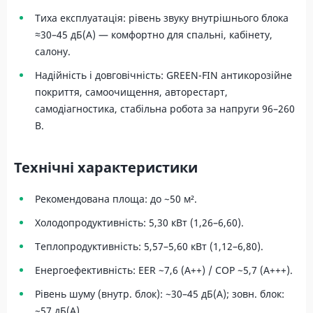
Тиха експлуатація: рівень звуку внутрішнього блока
≈30–45 дБ(A) — комфортно для спальні, кабінету,
салону.
Надійність і довговічність: GREEN-FIN антикорозійне
покриття, самоочищення, авторестарт,
самодіагностика, стабільна робота за напруги 96–260
В.
Технічні характеристики
Рекомендована площа: до ~50 м².
Холодопродуктивність: 5,30 кВт (1,26–6,60).
Теплопродуктивність: 5,57–5,60 кВт (1,12–6,80).
Енергоефективність: EER ~7,6 (A++) / COP ~5,7 (A+++).
Рівень шуму (внутр. блок): ~30–45 дБ(A); зовн. блок:
~57 дБ(A).