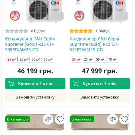
0 Відгук
1 Відгук
Кондиціонер C&H Серія
Кондиціонер C&H Серія
Supreme (Gold) R32 CH-
Supreme (Gold) R32 CH-
S09FTXAM2S-GD
S12FTXAM2S-GD
25 м²
35 м²
50 м²
70 м²
35 м²
25 м²
50 м²
70 м²
46 199 грн.
47 999 грн.
Купити в 1 клік
Купити в 1 клік
Замовити установку
Замовити установку
В наявності
В наявності