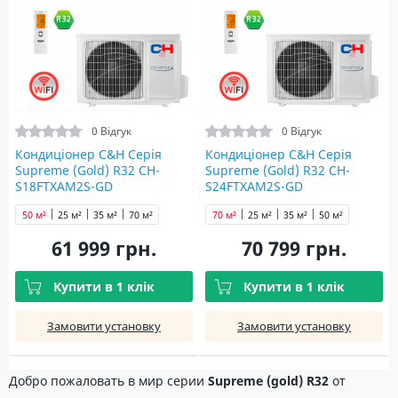
0 Відгук
0 Відгук
Кондиціонер C&H Серія
Кондиціонер C&H Серія
Supreme (Gold) R32 CH-
Supreme (Gold) R32 CH-
S18FTXAM2S-GD
S24FTXAM2S-GD
50 м²
25 м²
35 м²
70 м²
70 м²
25 м²
35 м²
50 м²
61 999 грн.
70 799 грн.
Купити в 1 клік
Купити в 1 клік
Замовити установку
Замовити установку
Добро пожаловать в мир серии
Supreme (gold) R32
от